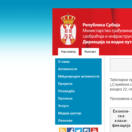
Насловна
Контакт
О нама
Активности
Међународне активности
Табеларни пр
Пројекти
(„Службени г
раздео 22, г
Пловидба
Прописи
Програмска а
Услуге
Економ-
Медија центар
ска
Линкови
класи-
фикација