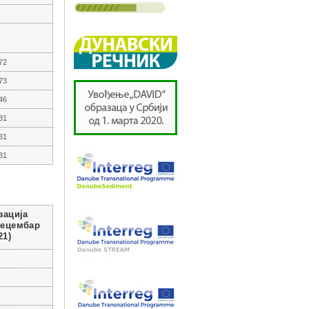
72
73
46
31
31
31
зација
децембар
21)