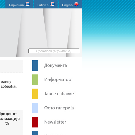
Ћирилица
Latinica
English
 годину
Саобраћај,
Проценат
ализације
%