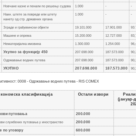
Новчане казне и пенали по решењу судова
1.000
-
-
Накн. штете за повреде или штету
1.000
-
-
нанету од стр. државних органа
Зграде и грађевински објекти
19.101.000
17.901.000
93.
Машине и опрема
15.200.000
12.727.000
83,
Нематеријална имовина
1.300.000
1.254.000
96,
Укупно за функцију 450
207.698.000
187.573.000
90,
Одржавање водних путева
207.698.000
187.573.000
90,
УКУПНО
207.698.000
187.573.000
90,
активност: 0008 - Одржавање водних путева - RIS COMEX
Реали
Економска класификација
Остали извори
(јануар-
20
шкови путовања
200.000
ови службених путовања у иностранство
200.000
ге по уговору
600.000