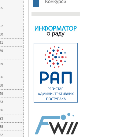
55
62
00
81
,69
29
,66
58
29
53
,36
23
38
62