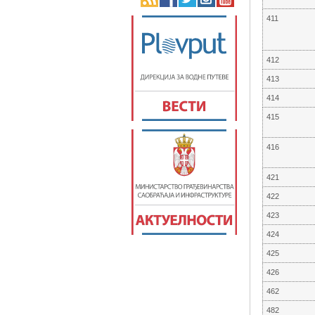
411
412
413
414
415
416
421
422
423
424
425
426
462
482