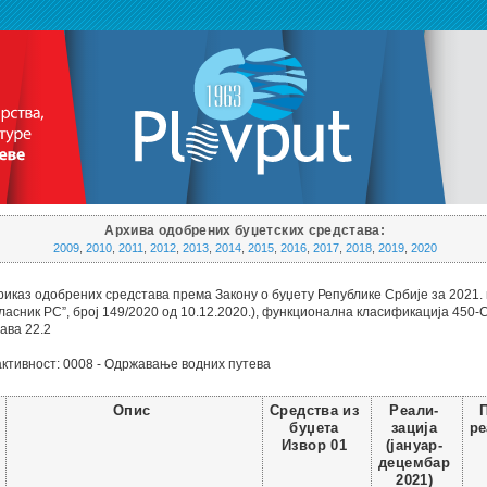
Архива одобрених буџетских средстава:
2009
,
2010
,
2011
,
2012
,
2013
,
2014
,
2015
,
2016
,
2017
,
2018
,
2019
,
2020
иказ одобрених средстава према Закону о буџету Републике Србије за 2021.
ласник РС”, број 149/2020 од 10.12.2020.), функционална класификација 450-
лава 22.2
ктивност: 0008 - Одржавање водних путева
Реали-
Опис
Средства из
зација
буџета
ре
(јануар-
Извор 01
децембар
2021)