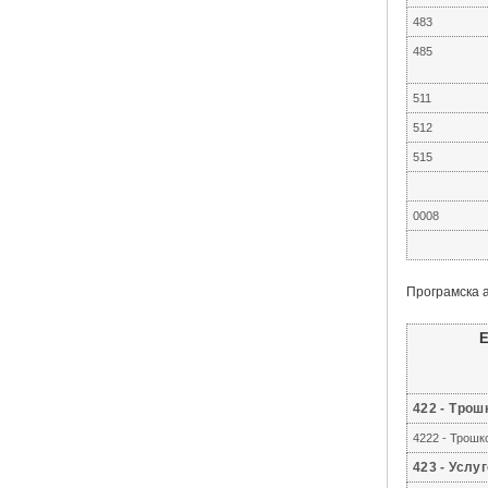
483
485
511
512
515
0008
Програмска 
422 - Тро
4222 - Трошк
423 - Услу