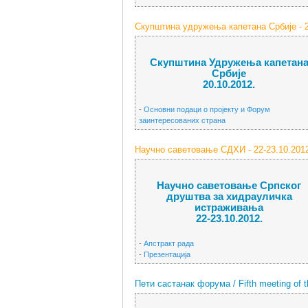
Скупштина удружења капетана Србије - 2
Скупштина Удружења капетан
Србије
20.10.2012.
-
Основни подаци о пројекту и Форум
заинтересованих страна
Научно саветовање СДХИ - 22-23.10.201
Научно саветовање Српског
друштва за хидрауличка
истраживања
22-23.10.2012.
-
Апстракт рада
-
Презентација
Пети састанак форума / Fifth meeting of t