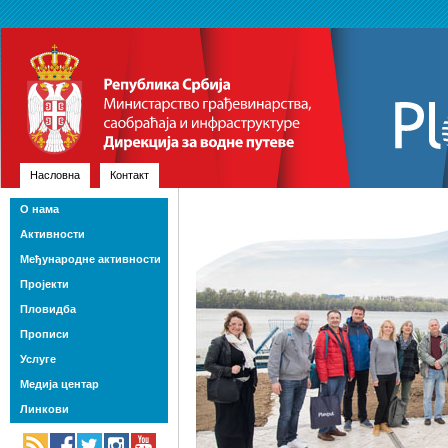
Насловна
Контакт
О нама
Активности
Међународне активности
Пројекти
Пловидба
Прописи
Услуге
Медија центар
Линкови