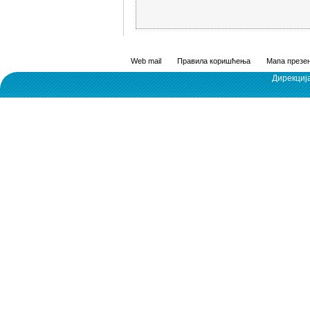
Web mail
Правила коришћења
Мапа презен
Дирекциј