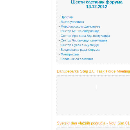
Шести састанак форума
14.12.2012
-
Програм
-
Листа учесника
-
Морфолошко моделовање
-
Сектор Бешка симулација
-
Сектор Аранкина Ада симулација
-
Сектор Чортановци симулација
-
Сектор Сусек симулација
-
Вредновање рада Форума
-
Фотографије
-
Записник са састанка
Danubeparks Step 2.0, Task Force Meeting 
-
Svetski dan vlažnih područja - Novi Sad 01