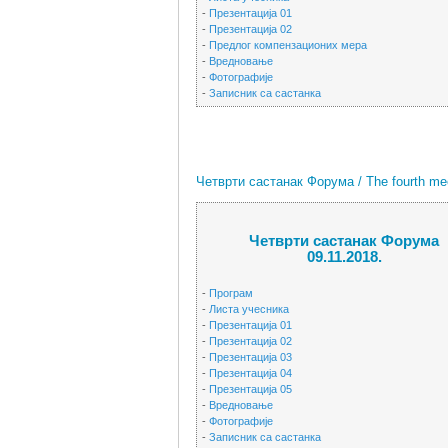
-
Презентација 01
-
Презентација 02
-
Предлог компензационих мера
-
Вредновање
-
Фотографије
-
Записник са састанка
Четврти састанак Форума / The fourth mee
Четврти састанак Форума
09.11.2018.
-
Програм
-
Листа учесника
-
Презентација 01
-
Презентација 02
-
Презентација 03
-
Презентација 04
-
Презентација 05
-
Вредновање
-
Фотографије
-
Записник са састанка