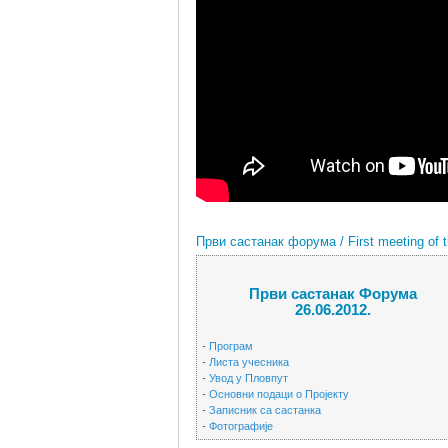
Први састанак форума / First meeting of t
Први састанак Форума
26.06.2012.
-
Програм
-
Листа учесника
-
Увод у Пловпут
-
Основни подаци о Пројекту
-
Записник са састанка
-
Фотографије