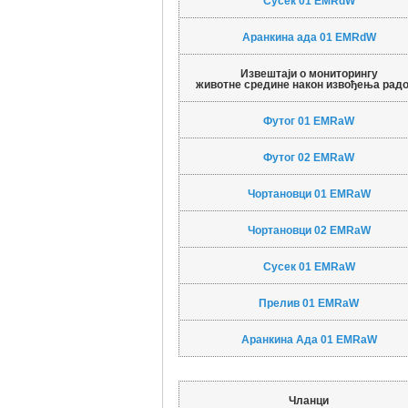
Сусек 01 EMRdW
Аранкина ада 01 EMRdW
Извештаји о мониторингу
животне средине након извођења рад
Футог 01 EMRaW
Футог 02 EMRaW
Чортановци 01 EMRaW
Чортановци 02 EMRaW
Сусек 01 EMRaW
Прелив 01 EMRaW
Аранкина Ада 01 EMRaW
Чланци