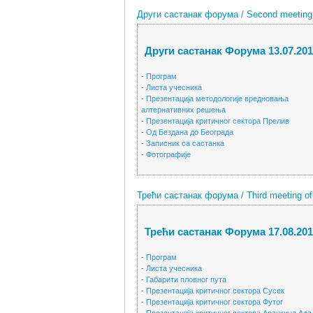
Други састанак форума / Second meeting o
Други састанак Форума 13.07.201
-
Програм
-
Листа учесника
-
Презентација методологије вредновања
алтернативних решења
-
Презентација критичног сектора Прелив
-
Од Бездана до Београда
-
Записник са састанка
-
Фотографије
Трећи састанак форума / Third meeting of
Трећи састанак Форума 17.08.201
-
Програм
-
Листа учесника
-
Габарити пловног пута
-
Презентација критичног сектора Сусек
-
Презентација критичног сектора Футог