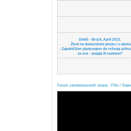
Detlić - Broj 8, April 2013.
- Život na dunavskom pesku i u njem
- Zajedničkim planiranjem do rešenja prihvat
za sve - utopija ili realnost?
Forum zainteresovanih strana - Film / Stak