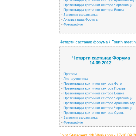
-
Презентација критичног сектора Аранкина Ада
-
Презентација критичног сектора Чортановци
-
Презентација критичног сектора Бешка
-
Записник са састанка
-
Анализа рада Форума
-
Фотографије
Четврти састанак форума / Fourth meeting
Четврти састанак Форума
14.09.2012.
-
Програм
-
Листа учесника
-
Презентација критичног сектора Футог
-
Презентација критичног сектора Прелив
-
Презентација критичног сектора Бешка
-
Презентација критичног сектора Чортановци
-
Презентација критичног сектора Аранкина Ада
-
Презентација критичног сектора Чортановци
-
Презентација критичног сектора Сусек
-
Записник са састанка
-
Фотографије
Joint Statement 4th Workshop - 17-18.09.2