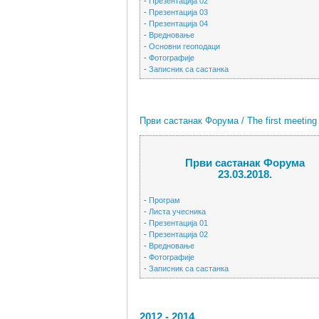
-
Презентација 02
-
Презентација 03
-
Презентација 04
-
Вредновање
-
Основни геоподаци
-
Фотографије
-
Записник са састанка
Први састанак Форума / The first meeting 
Први састанак Форума
23.03.2018.
-
Програм
-
Листа учесника
-
Презентација 01
-
Презентација 02
-
Вредновање
-
Фотографије
-
Записник са састанка
2012 - 2014