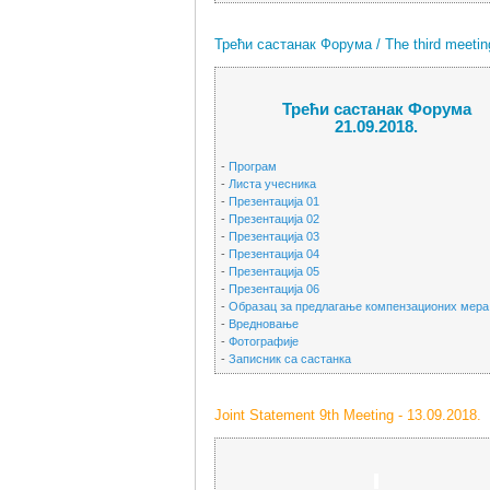
Трећи састанак Форума / The third meeting
Трећи састанак Форума
21.09.2018.
-
Програм
-
Листа учесника
-
Презентација 01
-
Презентација 02
-
Презентација 03
-
Презентација 04
-
Презентација 05
-
Презентација 06
-
Образац за предлагање компензационих мера
-
Вредновање
-
Фотографије
-
Записник са састанка
Joint Statement 9th Meeting - 13.09.2018.
-