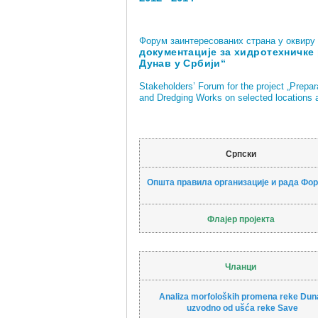
Форум заинтересованих страна у оквиру 
документације за хидротехничке
Дунав у Србији“
Stakeholders’ Forum for the project
„Prepar
and Dredging Works on selected locations 
Српски
Општа правила организације и рада Фо
Флајер пројекта
Чланци
Analiza morfoloških promena reke Dun
uzvodno od ušća reke Save