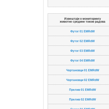
Извештаји о мониторингу
животне средине током радова
Футог 01 EMRdW
Футог 02 EMRdW
Футог 03 EMRdW
Футог 04 EMRdW
Чортановци 01 EMRdW
Чортановци 02 EMRdW
Прелив 01 EMRdW
Прелив 02 EMRdW