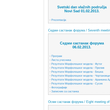
Svetski dan vlažnih područja
Novi Sad 01.02.2013.
-
Prezentacija
Седми састанак форума / Seventh meeting
Седми састанак форума
06.02.2013.
-
Програм
-
Листа учесника
-
Резултати Морфолошког модела - Футог
-
Резултати Морфолошког модела - Прелив
-
Резултати Морфолошког модела - Бешка
-
Резултати Морфолошког модела - Чортановци
-
Резултати Морфолошког модела - Аранкина А
-
Резултати Морфолошког модела - Сусек
-
Фотографије
-
Записник са састанка
Осми састанак форума / Eight meeting of 