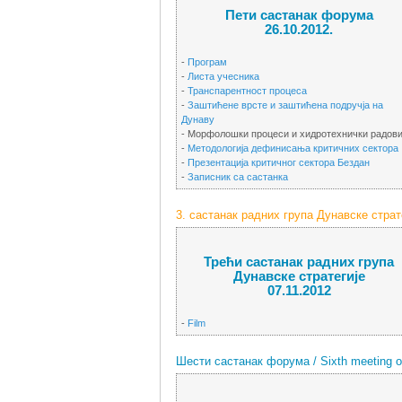
Пети састанак форума
26.10.2012.
-
Програм
-
Листа учесника
-
Транспарентност процеса
-
Заштићене врсте и заштићена подручја на
Дунаву
- Морфолошки процеси и хидротехнички радов
-
Методологија дефинисања критичних сектора
-
Презентација критичног сектора Бездан
-
Записник са састанка
3. састанак радних група Дунавске страте
Трећи састанак радних група
Дунавске стратегије
07.11.2012
-
Film
Шести састанак форума / Sixth meeting of