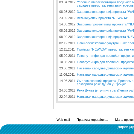
03.04.2012
Успешна имплементација пројеката
сарадње представљени заинтересов
08.03.2012
Завршна конференција пројекта “W
23.02.2012
Велики успех пројекта “NEWADA”
14.03.2012
Завршна презентација пројеката "N
08.02.2012
Завршна конференција пројекта “W
08.02.2012
Завршна конференција пројекта “N
02.12.2011
План обележавања унутрашњих пловн
12.11.2011
Пројекат “NEWADA” представљен као
05.09.2011
Пловпут инфо дан посвећен пројект
10.08.2011
Пловпут инфо дан посвећен пројект
23.06.2011
Наставак сарадње дунавских админи
11.06.2011
Наставак сарадње дунавских админи
14.06.2011
Имплементација пројекта „Припрема 
секторима реке Дунав у Србији"
24.05.2011
Река Дунав је три пута загађенија од 
22.04.2011
Наставак сарадње дунавских админи
Web mail
Правила коришћења
Мапа презен
Дирекциј