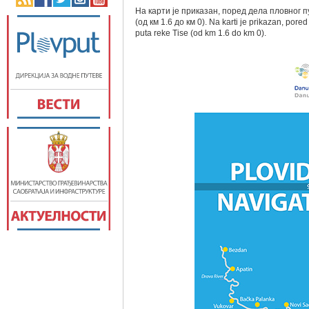
На карти је приказан, поред дела пловног пу
(од км 1.6 до км 0). Na karti je prikazan, por
puta reke Tise (od km 1.6 do km 0).