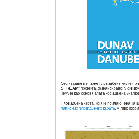
Ово издање папирне пловидбене карте прип
STREAM
” пројекта, финансираног у оквир
чему је као основа алата коришћена унапре
Пловидбена карта, која је прилагођена за 
папирних пловидбених карата
, у .пдф форм