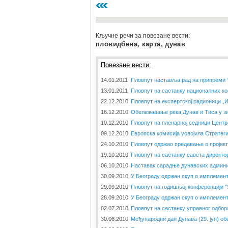
Кључне речи за повезане вести:
пловидбена, карта, дунав
Повезане вести:
14.01.2011
Пловпут наставља рад на припреми 
13.01.2011
Пловпут на састанку националних ко
22.12.2010
Пловпут на експертској радионици „
16.12.2010
Обележавање река Дунав и Тиса у з
10.12.2010
Пловпут на пленарној седници Центр
09.12.2010
Европска комисија усвојила Стратеги
24.10.2010
Пловпут одржао предавање о пројек
19.10.2010
Пловпут на састанку савета директо
06.10.2010
Наставак сарадње дунавских админи
30.09.2010
У Београду одржан скуп о имплемент
29.09.2010
Пловпут на годишњој конференцији 
28.09.2010
У Београду одржан скуп о имплемент
02.07.2010
Пловпут на састанку управног одбор
30.06.2010
Међународни дан Дунава (29. јун) об