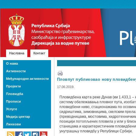
Насловна
Контакт
О нама
Активности
Међународне активности
Пловпут публиковао нову пловидбену
Пројекти
17.06.2019.
Пловидба
Пловидбена карта реке Дунав (км 1.433,1 – 
Прописи
систему обележавања пловног пута, изобатама
пловидбени ниво, стационажама по осовини
Услуге
сидриштима, зимовницима, скелским прела
(преводницама, мостовима, хидротехнички
Медија центар
позицији потопљених пловила у или у близ
Линкови
станицама и карактеристичним пловидбеним
унутрашњу пловидбу у Републици Србији.