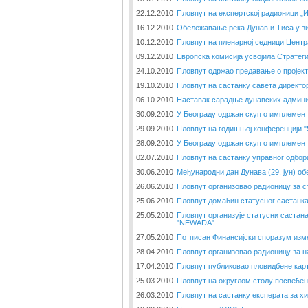
22.12.2010
Пловпут на експертској радионици „
16.12.2010
Обележавање река Дунав и Тиса у з
10.12.2010
Пловпут на пленарној седници Центр
09.12.2010
Европска комисија усвојила Стратеги
24.10.2010
Пловпут одржао предавање о пројек
19.10.2010
Пловпут на састанку савета директо
06.10.2010
Наставак сарадње дунавских админи
30.09.2010
У Београду одржан скуп о имплемент
29.09.2010
Пловпут на годишњој конференцији 
28.09.2010
У Београду одржан скуп о имплемент
02.07.2010
Пловпут на састанку управног одбор
30.06.2010
Међународни дан Дунава (29. јун) об
26.06.2010
Пловпут организовао радионицу за с
25.06.2010
Пловпут домаћин статусног састанк
25.05.2010
Пловпут организује статусни састана
"NEWADA"
27.05.2010
Потписан Финансијски споразум изме
28.04.2010
Пловпут организовао радионицу за н
17.04.2010
Пловпут публиковао пловидбене кар
25.03.2010
Пловпут на округлом столу посвеће
26.03.2010
Пловпут на састанку експерата за х