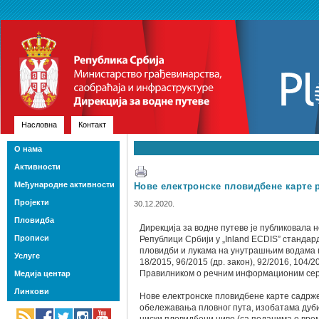
Насловна
Контакт
О нама
Активности
Међународне активности
Нове електронске пловидбене карте 
Пројекти
30.12.2020.
Пловидба
Дирекција за водне путеве је публиковала 
Прописи
Републици Србији у „Inland ECDIS” стандар
пловидби и лукама на унутрашњим водама (С
Услуге
18/2015, 96/2015 (др. закон), 92/2016, 104/20
Правилником о речним информационим серви
Медија центар
Линкови
Нове електронске пловидбене карте садрже
обележавања пловног пута, изобатама дубина 