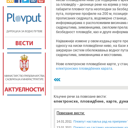
ниски пловидбени ниво (са подацима о вре
за пловидбу – деонице реке на којима у п
габарити пловног пута неопходни за безбед
пута, попречне профиле на 200 м, позиције
прописаних сидришта, водомерне станице,
информацијама о расположивим висинама п
сидриштима, зимовницима, скелским прелаз
безбедност пловидбе, као и друге информац
Најважније измене у овом издању карте п
односу на ниски пловидбени ниво, на бази
ажуриран систем обележавања водног пута,
сидриштима, зимовницима и мостовима.
Нове електронске пловидбене карте, у стан
електронских пловидбених карата
.
Кључне речи за повезане вести:
електронске, пловидбене, карте, дун
Повезане вести:
14.01.2011
Пловпут наставља рад на припреми 
13.01.2011
Пловпут на састанку националних ко