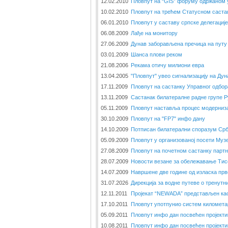
12.02.2010
Пловпут на “GIS” форуму одржаном 
10.02.2010
Пловпут на трећем Статусном саста
06.01.2010
Пловпут у саставу српске делегациј
06.08.2009
Лађе на монитору
27.06.2009
Дунав заборављена пречица на путу 
03.01.2009
Шанса плови реком
21.08.2006
Рекама отичу милиони евра
13.04.2005
"Пловпут" увео сигнализацију на Дун
17.11.2009
Пловпут на састанку Управног одбо
13.11.2009
Састанак билатералне радне групе Р
05.11.2009
Пловпут наставља процес модерниза
30.10.2009
Пловпут на "FP7" инфо дану
14.10.2009
Потписан билатерални споразум Срб
05.09.2009
Пловпут у организованој посети Музе
27.08.2009
Пловпут на почетном састанку парт
28.07.2009
Новости везане за обележавање Тис
14.07.2009
Навршене две године од изласка прво
31.07.2026
Дирекција за водне путеве о тренут
12.11.2011
Пројекат “NEWADA” представљен као
17.10.2011
Пловпут употпунио систем километа
05.09.2011
Пловпут инфо дан посвећен пројект
10.08.2011
Пловпут инфо дан посвећен пројект