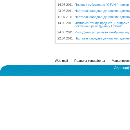
14.07.2011
Пловпут публиковао "CEVNI" постер
23.06.2011
Наставак сарадње дунавских админи
11.06.2011
Наставак сарадње дунавских админи
14.06.2011
Имплементација пројекта „Припрема 
секторима реке Дунав у Србији"
24.05.2011
Река Дунав је три пута загађенија од 
22.04.2011
Наставак сарадње дунавских админи
Web mail
Правила коришћења
Мапа презен
Дирекциј