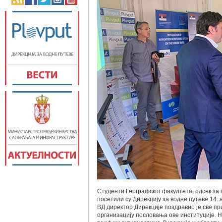
Студенти Географског факултета, одсек за 
посетили су Дирекцију за водне путеве 14.
ВД директор Дирекције поздравио је све пр
организацију пословања ове институције. Н