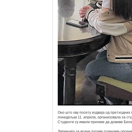
Оно што ову посету издваја од претходних 
понедељак 11. априла, организовала за ст
Студенти су имали прилике да доживе Беог
Дирекција за водне путеве годинама органи