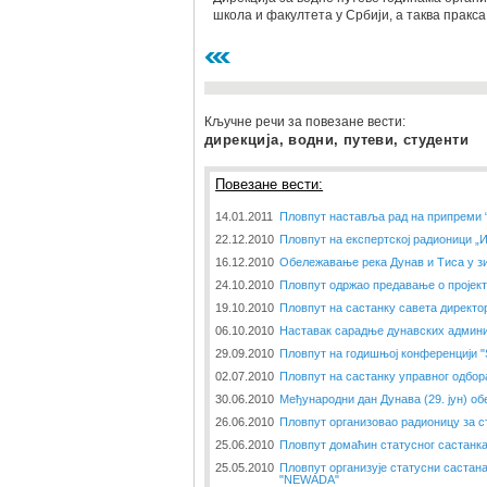
школа и факултета у Србији, а таква пракс
Кључне речи за повезане вести:
дирекција, водни, путеви, студенти
Повезане вести:
14.01.2011
Пловпут наставља рад на припреми 
22.12.2010
Пловпут на експертској радионици „
16.12.2010
Обележавање река Дунав и Тиса у з
24.10.2010
Пловпут одржао предавање о пројек
19.10.2010
Пловпут на састанку савета директо
06.10.2010
Наставак сарадње дунавских админи
29.09.2010
Пловпут на годишњој конференцији 
02.07.2010
Пловпут на састанку управног одбор
30.06.2010
Међународни дан Дунава (29. јун) об
26.06.2010
Пловпут организовао радионицу за с
25.06.2010
Пловпут домаћин статусног састанк
25.05.2010
Пловпут организује статусни састана
"NEWADA"