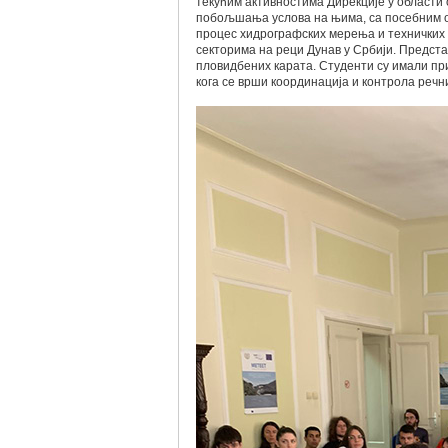
текућим активностима Дирекције у области
побољшања услова на њима, са посебним о
процес хидрографских мерења и технички
секторима на реци Дунав у Србији. Предста
пловидбених карата. Студенти су имали пр
кога се врши координација и контрола реч