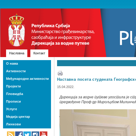
Насловна
Контакт
О нама
Активности
Међународне активности
Наставна посета студената Географск
Пројекти
15.04.2022.
Пловидба
Дирекцијa за водне путеве угостила је 
Прописи
предвођене Проф др Мирољубом Милинчи
Услуге
Медија центар
Линкови