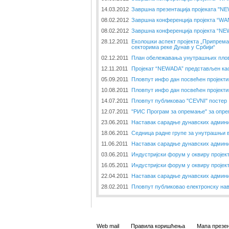
14.03.2012
Завршна презентација пројеката "N
08.02.2012
Завршна конференција пројекта “W
08.02.2012
Завршна конференција пројекта “N
28.12.2011
Еколошки аспект пројекта „Припрема
секторима реке Дунав у Србији“
02.12.2011
План обележавања унутрашњих пловн
12.11.2011
Пројекат “NEWADA” представљен као
05.09.2011
Пловпут инфо дан посвећен пројект
10.08.2011
Пловпут инфо дан посвећен пројект
14.07.2011
Пловпут публиковао "CEVNI" постер
12.07.2011
"РИС Програм за опремање" за опре
23.06.2011
Наставак сарадње дунавских админи
18.06.2011
Седница радне групе за унутрашњи 
11.06.2011
Наставак сарадње дунавских админи
03.06.2011
Индустријски форум у оквиру пројек
16.05.2011
Индустријски форум у оквиру пројек
22.04.2011
Наставак сарадње дунавских админи
28.02.2011
Пловпут публиковао електронску нав
Web mail
Правила коришћења
Мапа презен