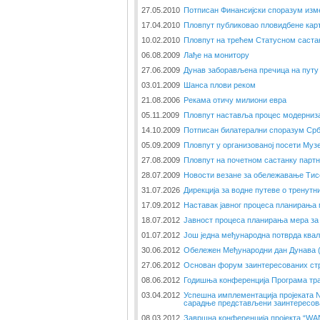
27.05.2010
Потписан Финансијски споразум изме
17.04.2010
Пловпут публиковао пловидбене кар
10.02.2010
Пловпут на трећем Статусном саста
06.08.2009
Лађе на монитору
27.06.2009
Дунав заборављена пречица на путу 
03.01.2009
Шанса плови реком
21.08.2006
Рекама отичу милиони евра
05.11.2009
Пловпут наставља процес модерниза
14.10.2009
Потписан билатерални споразум Срб
05.09.2009
Пловпут у организованој посети Музе
27.08.2009
Пловпут на почетном састанку парт
28.07.2009
Новости везане за обележавање Тис
31.07.2026
Дирекција за водне путеве о тренут
17.09.2012
Наставак јавног процеса планирања
18.07.2012
Јавност процеса планирања мера за
01.07.2012
Још једна међународна потврда ква
30.06.2012
Обележен Међународни дан Дунава (2
27.06.2012
Основан форум заинтересованих стр
08.06.2012
Годишња конференција Програма тр
03.04.2012
Успешна имплементација пројеката
сарадње представљени заинтересов
08.03.2012
Завршна конференција пројекта “W