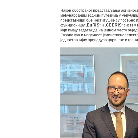
Након обостраног представљања активности
међународним водним путевима у Републици
представници обе институције су посебно п
функционишу „
EuRIS
” и „
CEERIS
” систем
који имају задатак да на једном месту обј
Европе као и могућност јединственог елек
једноставнијих процедура царинске и грани