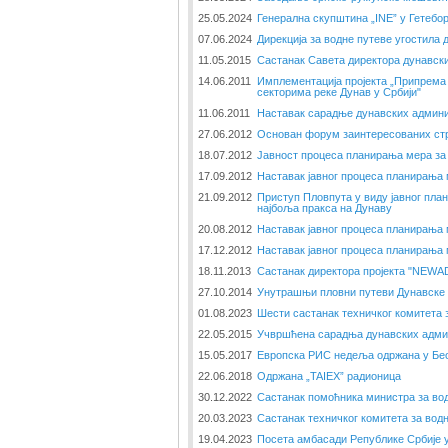
25.05.2024
Генерална скупштина „INE” у Гетебо
07.06.2024
Дирекција за водне путеве угостила 
11.05.2015
Састанак Савета директора дунавски
14.06.2011
Имплементација пројекта „Припрема 
секторима реке Дунав у Србији"
11.06.2011
Наставак сарадње дунавских админи
27.06.2012
Основан форум заинтересованих стр
18.07.2012
Јавност процеса планирања мера за
17.09.2012
Наставак јавног процеса планирања
21.09.2012
Приступ Пловпута у виду јавног пл
најбоља пракса на Дунаву
20.08.2012
Наставак јавног процеса планирања
17.12.2012
Наставак јавног процеса планирања
18.11.2013
Састанак директора пројекта "NEWAD
27.10.2014
Унутрашњи пловни путеви Дунавске 
01.08.2023
Шести састанак техничког комитета 
22.05.2015
Учвршћена сарадња дунавских админ
15.05.2017
Европска РИС недеља одржана у Бе
22.06.2018
Одржана „TAIEX” радионица
30.12.2022
Састанак помоћника министра за вод
20.03.2023
Састанак техничког комитета за вод
19.04.2023
Посета амбасади Републике Србије