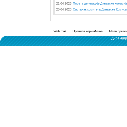
21.04.2023
Посета делегације Дунавске комисиј
20.04.2023
Састанак комитета Дунавске Комиси
Web mail
Правила коришћења
Мапа презен
Дирекциј