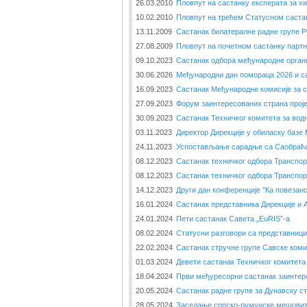
26.03.2010
Пловпут на састанку експерата за х
10.02.2010
Пловпут на трећем Статусном саста
13.11.2009
Састанак билатералне радне групе Р
27.08.2009
Пловпут на почетном састанку парт
09.10.2023
Састанак одбора међународне орган
30.06.2026
Међународни дан помораца 2026 и са
16.09.2023
Састанак Међународне комисије за 
27.09.2023
Форум заинтересованих страна прoје
30.09.2023
Састанак Техничког комитета за вод
03.11.2023
Директор Дирекције у обиласку базе
24.11.2023
Успостављање сарадње са Саобраћ
08.12.2023
Састанак техничког одбора Транспор
08.12.2023
Састанак техничког одбора Транспор
14.12.2023
Други дан конференције "Ка повезан
16.01.2024
Састанак представника Дирекције и 
24.01.2024
Пети састанак Савета „EuRIS”-a
08.02.2024
Статусни разговори са представници
22.02.2024
Састанак стручне групе Савске коми
01.03.2024
Девети састанак Техничког комитета
18.04.2024
Први међуресорни састанак заинтер
20.05.2024
Састанак радне групе за Дунавску ст
28.05.2024
Заседање српско-румунске мешовит