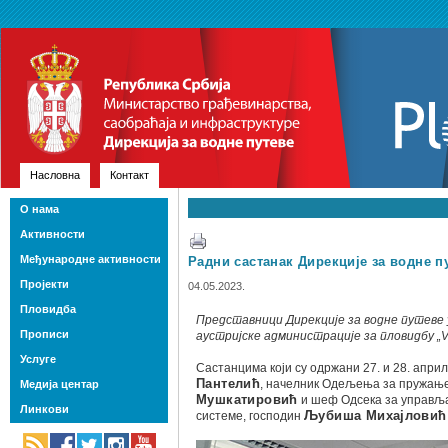
Насловна
Контакт
О нама
Активности
Међународне активности
Радни састанак Дирекције за водне п
Пројекти
04.05.2023.
Пловидба
Представници Дирекције за водне путеве 
Прописи
аустријске администрације за пловидбу „V
Услуге
Састанцима који су одржани 27. и 28. април
Пантелић
, начелник Одељења за пружање
Медија центар
Мушкатировић
и шеф Одсека за управљ
Линкови
системе, господин
Љубиша Михајловић