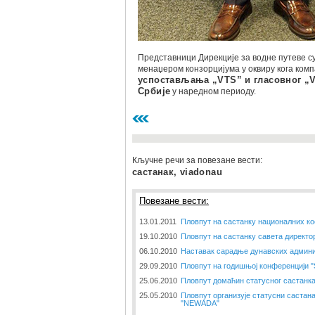
Представници Дирекције за водне путеве с
менаџером конзорцијума у оквиру кога комп
успостављања „VTS” и гласовног „
Србије
у наредном периоду.
Кључне речи за повезане вести:
састанак, viadonau
Повезане вести:
13.01.2011
Пловпут на састанку националних ко
19.10.2010
Пловпут на састанку савета директо
06.10.2010
Наставак сарадње дунавских админи
29.09.2010
Пловпут на годишњој конференцији 
25.06.2010
Пловпут домаћин статусног састанк
25.05.2010
Пловпут организује статусни састана
"NEWADA"