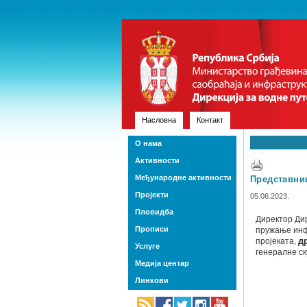
Насловна
Контакт
О нама
Активности
Међународне активности
Представни
Пројекти
05.06.2023.
Пловидба
Директор Дир
Прописи
пружање инф
пројеката,
д
Услуге
генералне ск
Медија центар
Линкови