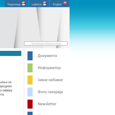
Ћирилица
Latinica
English
љења за
народних
 у оквиру
рта.