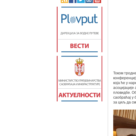
Током тродне
конференциј
која ће у на
асоцијације 
пловидбе. О
саобраћај у 
за циљ да см