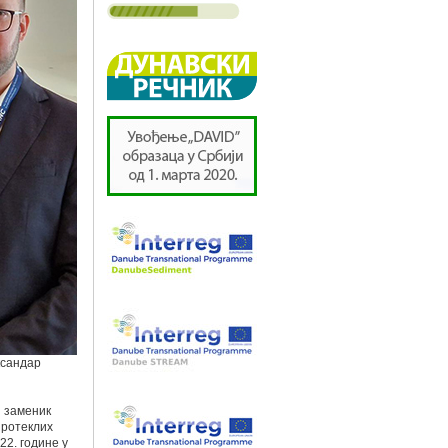
ксандар
и заменик
протеклих
22. године у