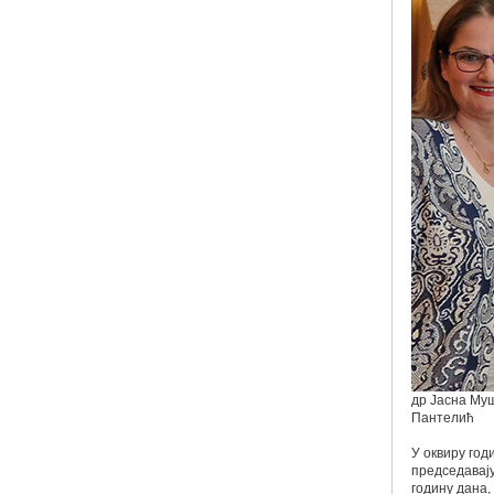
др Јасна Му
Пантелић
У оквиру год
председавају
годину дана,