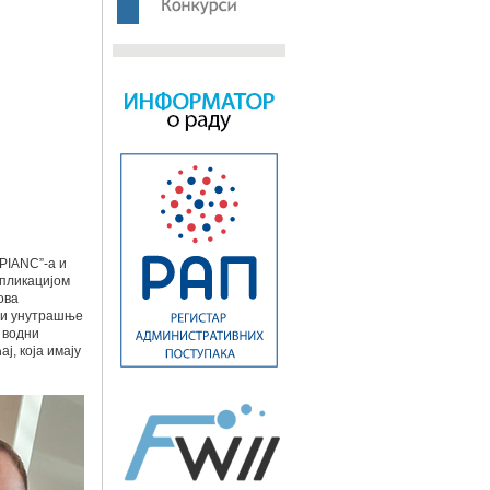
PIANC”-а и
апликацијом
ова
сти унутрашње
 водни
ј, која имају