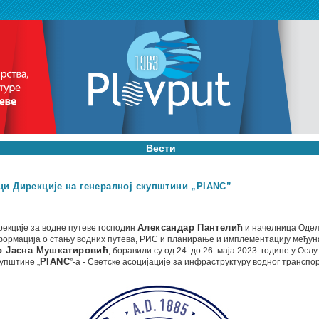
Вести
ци Дирекције на генералној скупштини „PIANC”
екције за водне путеве господин
Александар Пантелић
и начелница Оде
ормација о стању водних путева, РИС и планирање и имплементацију међу
р Јасна Мушкатировић
, боравили су од 24. до 26. маја 2023. године у Ослу
упштине „
PIANC
”-а - Светске асоцијације за инфраструктуру водног транспо