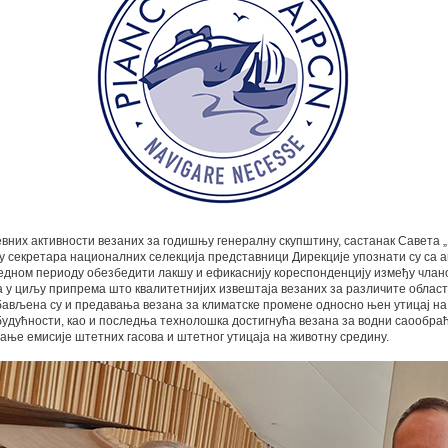
вних активности везаних за годишњу генералну скупштину, састанак Савета „
у секретара националних селекција представници Дирекције упознати су са 
редном периоду обезбедити лакшу и ефикаснију кореспонденцију између члан
а у циљу припрема што квалитетнијих извештаја везаних за различите обла
бављена су и предавања везана за климатске промене односно њен утицај на
будућности, као и последња технолошка достигнућа везана за водни саообраћа
ање емисије штетних гасова и штетног утицаја на животну средину.