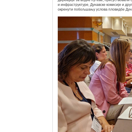
Дирекције за водне путеве, присуствовали
и инфраструктуре, Дунавске комисије и друг
окренути побољшању услова пловидбе Дун