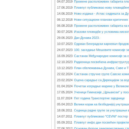
04.07.2019
Промене расположивих габарита плов
17.06.2019
Пловпут публиковао нову пловидбену
14.06.2019
Ново издање - Атлас сидришта за Ду
06.12.2018
Нови ситуациони планови критичних 
06.08.2018
Промене расположивих габарита на 
30.07.2026
Изазови пловидбе у условима ниског
29.06.2023
Дан Дунава 2023.
10.07.2023
Одржан Београдски карневал бродов
24.07.2023
100. заседање Мешовите комисије з
16.09.2023
Састанак Међународне комисије за 
12.10.2023
Радионица посвећена инфраструкту
13.12.2023
План обележавања Дунава, Саве и Ти
22.02.2024
Састанак стручне групе Савске коми
23.02.2024
Оцена сарадње са Дирекцијом за вод
01.04.2024
Почетак изградње марине у Великом
17.05.2024
Ученици Гимназије „Црњански“ у пос
11.07.2024
Пет година Транспортне заједнице
05.04.2013
Велики корак ка безбеднијој унутраш
18.06.2011
Седница радне групе за унутрашњи 
14.07.2011
Пловпут публиковао "CEVNI" постер
05.09.2011
Пловпут инфо дан посвећен пројект
27.06.2012
Основан форум заинтересованих стр