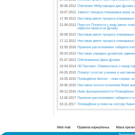
30.06.2012
Обележен Међународни дан Дунава (2
18.07.2012
Јавност процеса планирања мера за
17.09.2012
Наставак јавног процеса планирања
21.09.2012
Приступ Пловпута у виду јавног пл
најбоља пракса на Дунаву
20.08.2012
Наставак јавног процеса планирања
17.12.2012
Наставак јавног процеса планирања
22.05.2018
Промене расположивих габарита плов
30.04.2013
Наставак сарадње дунавских админи
01.07.2013
Обележавање Дана Дунава
10.04.2014
ЛК Панчево: Обавештење о предстоје
04.05.2015
Пловпут угостио ученике и наставни
19.05.2015
Пловидбени билтен – нови сервис за
24.06.2015
Наставна посета полазника Војне ака
09.12.2016
Нове функционалности Пловидбеног 
12.06.2017
Промене расположивих габарита и и
03.11.2017
Пловидбени услови на сектору Ками
Web mail
Правила коришћења
Мапа презен
Дирекциј