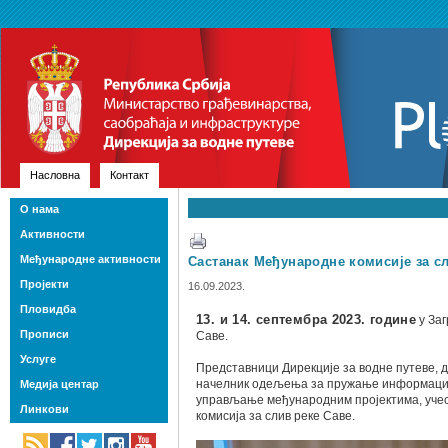
Насловна
Контакт
О нама
Активности
Међународне активности
Састанак Међународне комисије за с
Пројекти
16.09.2023.
Пловидба
13. и 14. септембра 2023. године
у Заг
Прописи
Саве.
Услуге
Представници Дирекције за водне путеве, 
начелник одељења за пружање информациј
Медија центар
управљање међународним пројектима, учест
Линкови
комисија за слив реке Саве.