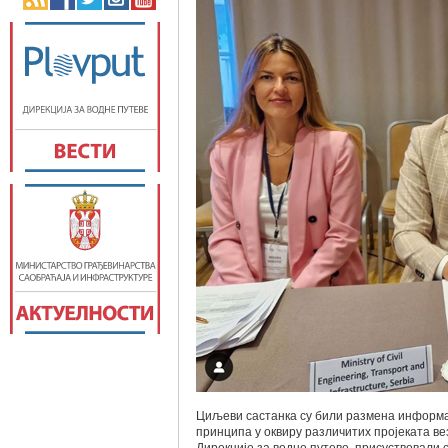
Циљеви састанка су били размена информац
принципа у оквиру различитих пројеката в