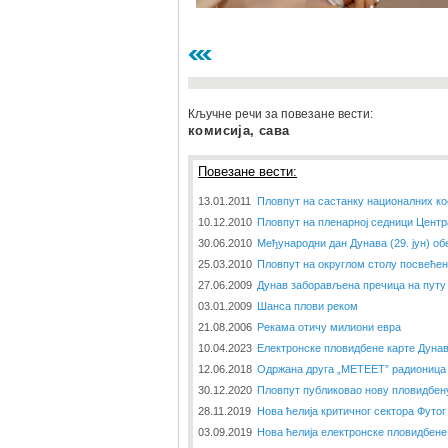
Кључне речи за повезане вести:
комисија, сава
Повезане вести:
13.01.2011
Пловпут на састанку националних ко
10.12.2010
Пловпут на пленарној седници Центр
30.06.2010
Међународни дан Дунава (29. јун) об
25.03.2010
Пловпут на округлом столу посвеће
27.06.2009
Дунав заборављена пречица на путу 
03.01.2009
Шанса плови реком
21.08.2006
Рекама отичу милиони евра
10.04.2023
Електронске пловидбене карте Дунав
12.06.2018
Одржана друга „METEET” радионица
30.12.2020
Пловпут публиковао нову пловидбену
28.11.2019
Нова ћелија критичног сектора Футог
03.09.2019
Новa ћелија електронске пловидбене 