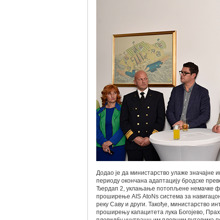
Додао је да министарство улаже значајне и
периоду окончана адаптацију бродске прево
Ђердап 2, уклањање потопљене немачке фло
проширење AIS AtoNs система за навигацо
реку Саву и други. Такође, министарство и
проширењу капацитета лука Богојево, Прах