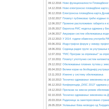
09.12.2016
Нове функционалности Пловидбеног 
14.12.2016
Нове електронске пловидбене карте 
30.12.2016
Електронска пловидбена карта Дунава
13.02.2017
Пловпут публиковао треће издање п
12.06.2017
Промене расположивих габарита и и
15.05.2017
Европска РИС недеља одржана у Бе
14.06.2017
Ажуриран систем обележавања водно
23.12.2013
У 2014. години обавезна употреба РИ
03.06.2011
Индустријски форум у оквиру пројек
18.06.2011
Седница радне групе за унутрашњи 
12.07.2011
"РИС Програм за опремање" за опре
17.10.2011
Пловпут употпунио систем километа
29.12.2012
Обележавање пловних путева у зим
05.04.2013
Велики корак ка безбеднијој унутраш
13.11.2013
Измене у систему обележавања
30.10.2013
Техничко одржавање зимовника на р
06.12.2013
Конференција „DISC 2013” одржана у
19.12.2013
Прелазак на зимски режим обележав
02.10.2015
Техничко одржавање зимовника на Д
20.03.2014
Радионица за заинтересоване стран
26.05.2014
Уклањање бова низводно од Ђердап