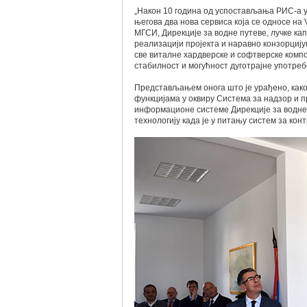
„Након 10 година од успостављања РИС-а у
његова два нова сервиса која се односе на
МГСИ, Дирекције за водне путеве, лучке ка
реализацији пројекта и наравно конзорцију
све виталне хардверске и софтверске комп
стабилност и могућност дуготрајне употреб
Представљањем онога што је урађено, како
функцијама у оквиру Система за надзор и 
информационе системе Дирекције за водне 
технологију када је у питању систем за кон