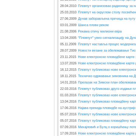
28.04.2010
Пловпут организовао радионицу за н
25.03.2010
Пловпут на округлом столу посвеће
27.06.2009
Дунав заборављена пречица на путу 
03.01.2009
Шанса плови реком
21.08.2006
Рекама отичу милиони евра
13.04.2005
"Пловпут" увео сигнализацију на Дун
05.11.2009
Пловпут наставља процес модерниза
28.07.2009
Новости везане за обележавање Тис
23.11.2015
Нове електронске пловидбене карте 
13.07.2026
Нове електронске пловидбене карте 
16.12.2015
Пловпут публиковао нове електронс
18.11.2015
Техничко одржавање зимовника на Д
14.01.2016
Прелазак на Зимски план обележава
22.03.2016
Пловпут публиковао друго издање п
01.03.2016
Пловпут публиковао нове електронск
13.04.2016
Пловпут публиковао пловидбену кар
17.06.2016
Најава прекида пловидбе на аустриј
05.07.2016
Пловпут публиковао нове електронск
05.07.2016
Пловпут публиковао пловидбену кар
07.09.2016
Михајловић и Булц о коришћењу поте
17.09.2016
Нове електронске пловидбене карте 