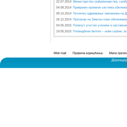
22.07.2014
Министарство грађевинарства, саобр
04.08.2014
Привреме промене система обележа
09.10.2014
Техничко одржавање зимовника на 
26.12.2014
Прелазак на Зимски план обележава
04.05.2015
Пловпут угостио ученике и наставни
19.05.2015
Пловидбени билтен – нови сервис за
Web mail
Правила коришћења
Мапа презен
Дирекциј