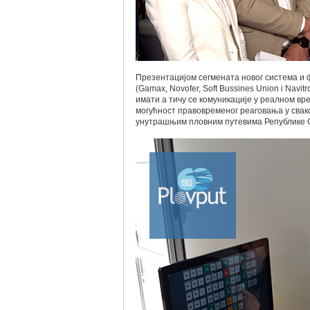
Презентацијом сегмената новог система и
(Gamax, Novofer, Soft Bussines Union i Navi
имати а тичу се комуникације у реалном вр
могућност правовременог реаговања у свако
унутрашњим пловним путевима Републике 