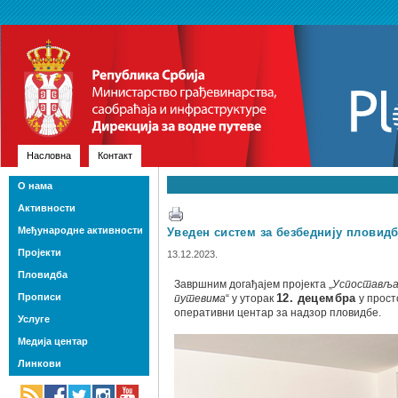
Насловна
Контакт
О нама
Активности
Међународне активности
Уведен систем за безбеднију пловидб
Пројекти
13.12.2023.
Пловидба
Завршним догађајем пројекта „
Успоставља
Прописи
путевима
“ у уторак
12. децембра
у прост
оперативни центар за надзор пловидбе.
Услуге
Медија центар
Линкови