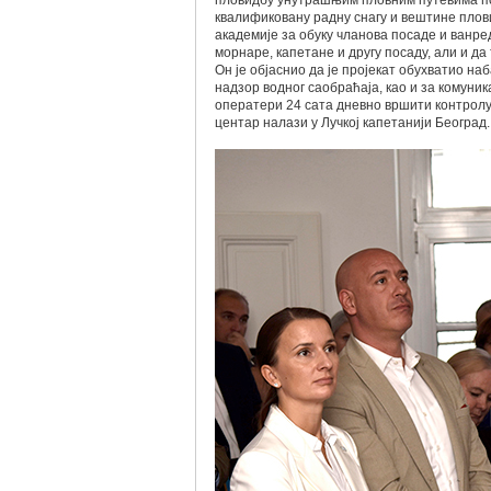
пловидбу унутрашњим пловним путевима по
квалификовану радну снагу и вештине плов
академије за обуку чланова посаде и ванред
морнаре, капетане и другу посаду, али и д
Он је објаснио да је пројекат обухватио н
надзор водног саобраћаја, као и за комуник
оператери 24 сата дневно вршити контролу
центар налази у Лучкој капетанији Београд.