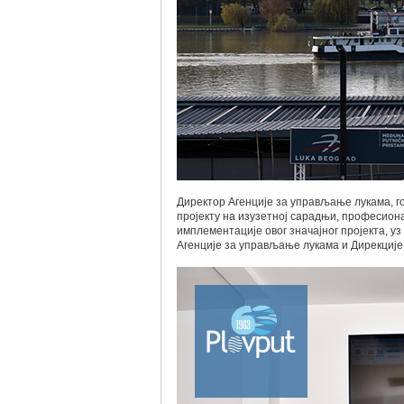
Директор Агенције за управљање лукама, 
пројекту на изузетној сарадњи, професион
имплементације овог значајног пројекта, у
Агенције за управљање лукама и Дирекције 