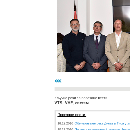
Кључне речи за повезане вести:
VTS, VHF, систем
Повезане вести:
16.12.2010
Обележавање река Дунав и Тиса у з
10.12.2010
Пловпут на пленарној седници Центр