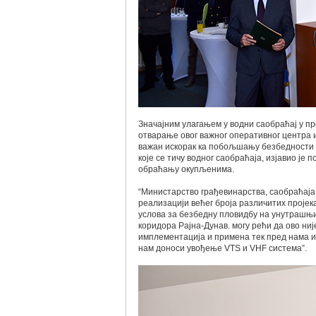
Значајним улагањем у водни саобраћај у пр
отварање овог важног оперативног центра 
важан искорак ка побољшању безбедности 
које се тичу водног саобраћаја, изјавио је
обраћању окупљенима.
“Министарство грађевинарства, саобраћаја
реализацији већег броја различитих проје
услова за безбедну пловидбу на унутрашњи
коридора Рајна-Дунав. могу рећи да ово ниј
имплементација и примена тек пред нама и
нам доноси увођење VTS и VHF система”.