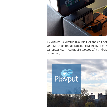
Симулирањем комуникације Центра са пло
Одељења за обележавање водних путева, у
заповедника пловила „
Истрајни 1
“ и инфо
окружењу.