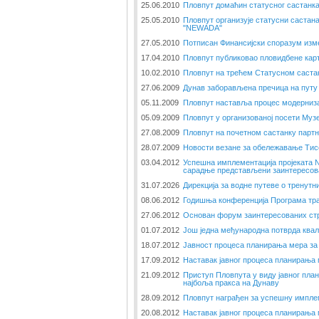
25.06.2010
Пловпут домаћин статусног састанк
25.05.2010
Пловпут организује статусни састана
"NEWADA"
27.05.2010
Потписан Финансијски споразум изме
17.04.2010
Пловпут публиковао пловидбене кар
10.02.2010
Пловпут на трећем Статусном саста
27.06.2009
Дунав заборављена пречица на путу 
05.11.2009
Пловпут наставља процес модерниза
05.09.2009
Пловпут у организованој посети Музе
27.08.2009
Пловпут на почетном састанку парт
28.07.2009
Новости везане за обележавање Тис
03.04.2012
Успешна имплементација пројеката
сарадње представљени заинтересов
31.07.2026
Дирекција за водне путеве о тренут
08.06.2012
Годишња конференција Програма тр
27.06.2012
Основан форум заинтересованих стр
01.07.2012
Још једна међународна потврда ква
18.07.2012
Јавност процеса планирања мера за
17.09.2012
Наставак јавног процеса планирања
21.09.2012
Приступ Пловпута у виду јавног пл
најбоља пракса на Дунаву
28.09.2012
Пловпут награђен за успешну импле
20.08.2012
Наставак јавног процеса планирања