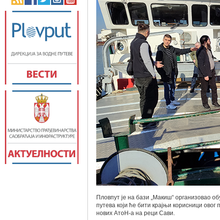
Пловпут је на бази „Макиш“ организовао о
путева који ће бити крајњи корисници овог
нових АтоН-а на реци Сави.