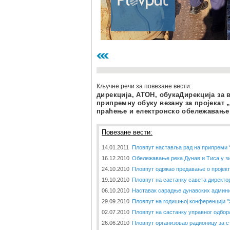
Кључне речи за повезане вести:
дирекција, АТОН, обукаДирекција за в
припремну обуку везану за пројекат
праћење и електронско обележавање 
Повезане вести:
14.01.2011
Пловпут наставља рад на припреми 
16.12.2010
Обележавање река Дунав и Тиса у з
24.10.2010
Пловпут одржао предавање о пројек
19.10.2010
Пловпут на састанку савета директо
06.10.2010
Наставак сарадње дунавских админи
29.09.2010
Пловпут на годишњој конференцији 
02.07.2010
Пловпут на састанку управног одбор
26.06.2010
Пловпут организовао радионицу за с