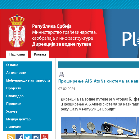
Насловна
Контакт
О нама
Активности
Међународне активности
Проширење AIS AtoNs система за на
Пројекти
07.02.2024.
Пловидба
Дирекција за водне путеве је у уторак
6. ф
Прописи
„Проширење AIS AtoNs система за навигац
реку Саву у Републици Србији“.
Услуге
Медија центар
Линкови