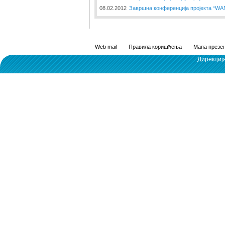
08.02.2012
Завршна конференција пројекта “W
Web mail
Правила коришћења
Мапа презен
Дирекциј