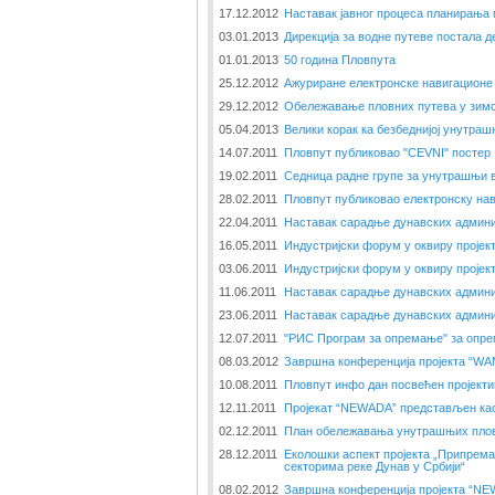
17.12.2012
Наставак јавног процеса планирања
03.01.2013
Дирекција за водне путеве постала 
01.01.2013
50 година Пловпута
25.12.2012
Ажуриране електронске навигационе 
29.12.2012
Обележавање пловних путева у зим
05.04.2013
Велики корак ка безбеднијој унутраш
14.07.2011
Пловпут публиковао "CEVNI" постер
19.02.2011
Седница радне групе за унутрашњи 
28.02.2011
Пловпут публиковао електронску нав
22.04.2011
Наставак сарадње дунавских админи
16.05.2011
Индустријски форум у оквиру пројек
03.06.2011
Индустријски форум у оквиру пројек
11.06.2011
Наставак сарадње дунавских админи
23.06.2011
Наставак сарадње дунавских админи
12.07.2011
"РИС Програм за опремање" за опре
08.03.2012
Завршна конференција пројекта “W
10.08.2011
Пловпут инфо дан посвећен пројект
12.11.2011
Пројекат “NEWADA” представљен као
02.12.2011
План обележавања унутрашњих пловн
28.12.2011
Еколошки аспект пројекта „Припрема
секторима реке Дунав у Србији“
08.02.2012
Завршна конференција пројекта “N