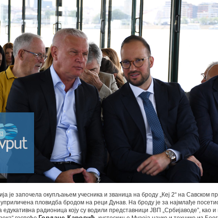
а је започела окупљањем учесника и званица на броду „Кеј 2“ на Савском п
е уприличена пловидба бродом на реци Дунав. На броду је за најмлађе посети
 едукативна радионица коју су водили представници ЈВП „Србијаводе”, као и