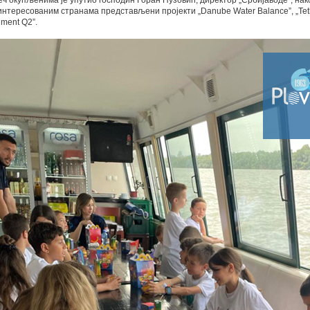
ч окупљенима је упутио господин Горан Пузовић, директор „Србијаводе”, нако
интересованим странама представљени пројекти „Danube Water Balance”, „Teth
ment Q2”.