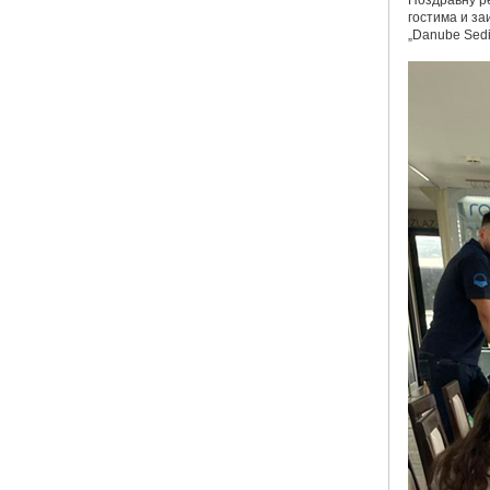
Поздравну ре
гостима и за
„Danube Sedi