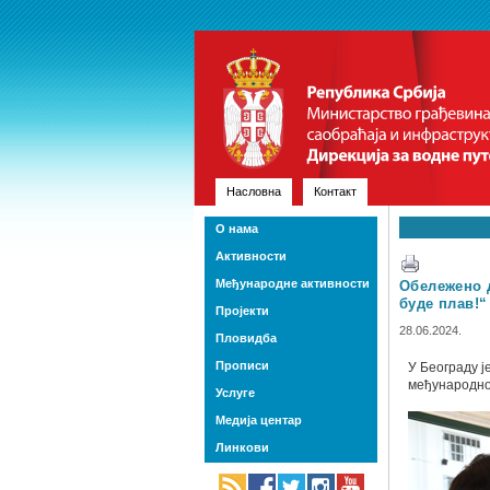
Насловна
Контакт
О нама
Активности
Међународне активности
Обележено 
буде плав!“
Пројекти
28.06.2024.
Пловидба
Прописи
У Београду ј
међународном
Услуге
Медија центар
Линкови