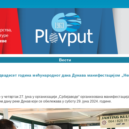
Вести
двадесет година мећународног дана Дунава манифестацијом „Не
е у четвртак 27. јуна у организацији „Србијаводе“ организована манифестациј
 дану реке Дунав који се обележава у суботу 29. јуна 2024. године.