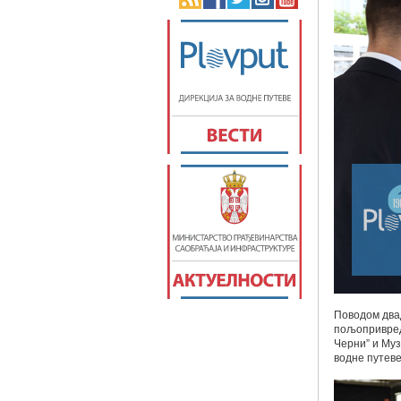
Поводом два
пољопривред
Черни” и Муз
водне путев