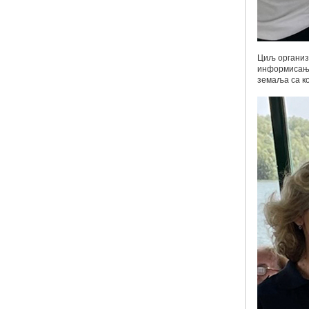
Циљ организ
информисање 
земаља са ко