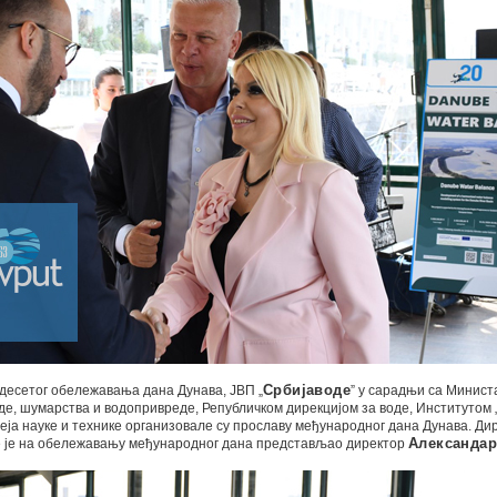
десетог обележавања дана Дунава, ЈВП „
Србијаводе
” у сарадњи са Минист
е, шумарства и водопривреде, Републичком дирекцијом за воде, Институтом 
еја науке и технике организовале су прославу међународног дана Дунава. Дир
е је на обележавању међународног дана представљао директор
Александар