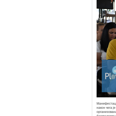
Манифестациј
након чега ј
организована