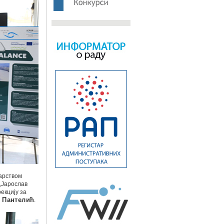
арством
„Јарослав
екцију за
 Пантелић
.