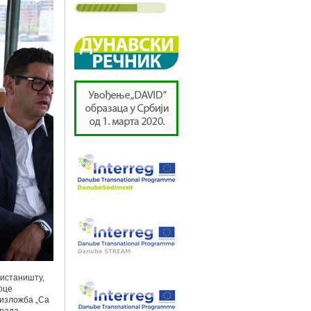
ристаништу,
оце
 изложба „Са