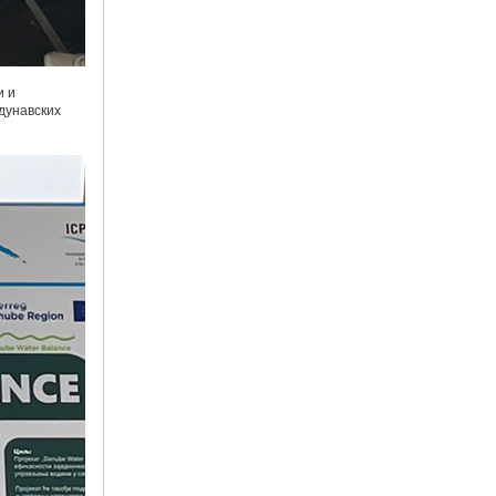
и и
дунавских