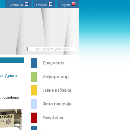
Ћирилица
Latinica
English
ка Дунав
а посвећена