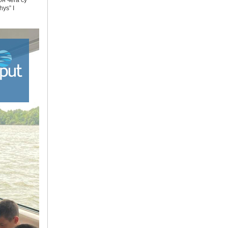
н чега су
ys” I