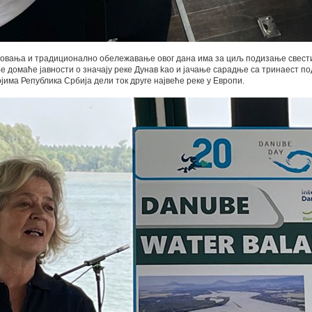
овања и традиционално обележавање овог дана има за циљ подизање свест
домаће јавности о значају реке Дунав kao и јачање сарадње са тринаест по
јима Република Србија дели ток друге највеће реке у Европи.