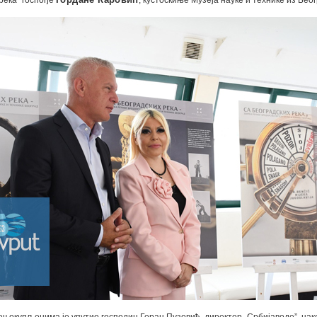
река“ госпође
Гордане Каровић
, кустоскиње Музеја науке и технике из Бео