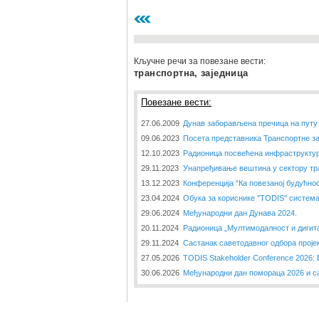
Кључне речи за повезане вести:
транспортна, заједница
Повезане вести:
27.06.2009
Дунав заборављена пречица на путу 
09.06.2023
Посета представника Транспортне за
12.10.2023
Радионица посвећена инфраструкту
29.11.2023
Унапређивање вештина у сектору тр
13.12.2023
Конференција “Ка повезаној будућнос
23.04.2024
Обука за кориснике "TODIS" систем
29.06.2024
Међународни дан Дунава 2024.
20.11.2024
Радионица „Мултимодалност и дигита
29.11.2024
Састанак саветодавног одбора проје
27.05.2026
TODIS Stakeholder Conference 2026:
30.06.2026
Међународни дан помораца 2026 и са