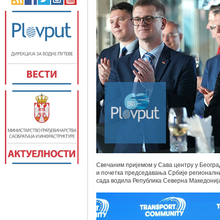
Свечаним пријемом у Сава центру у Београ
и почетка председавања Србије регионални
сада водила Република Северна Македониј