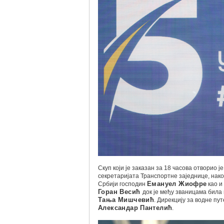
Скуп који је заказан за 18 часова отворио ј
секретаријата Транспортне заједнице, нак
Србији господин
Емануел Жиофре
као и
Горан Весић
док је међу званицама била
Тања Мишчевић
. Дирекцију за водне пу
Александар Пантелић
.