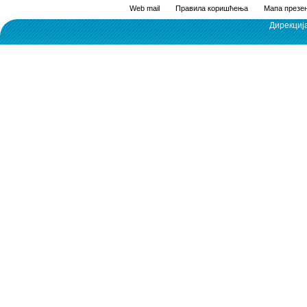
Web mail
Правила коришћења
Мапа презен
Дирекциј