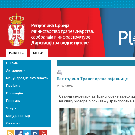
Насловна
Контакт
О нама
Активности
Међународне активности
Пет година Транспортне заједнице
Пројекти
11.07.2024.
Пловидба
Стални секретаријат Транспортне заједниц
Прописи
на снагу Уговора о оснивању Транспортне з
Услуге
Медија центар
Линкови