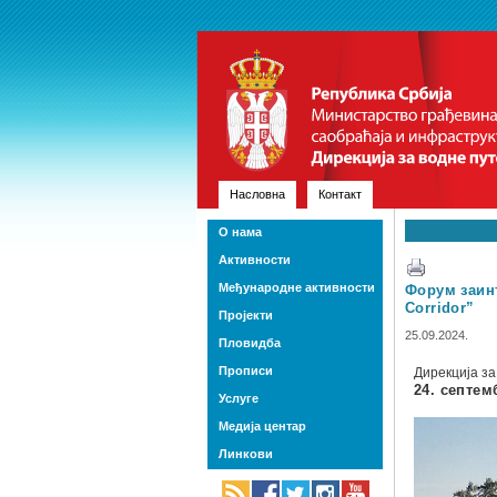
Насловна
Контакт
О нама
Активности
Међународне активности
Форум заинт
Corridor”
Пројекти
25.09.2024.
Пловидба
Прописи
Дирекција за
24. септе
Услуге
Медија центар
Линкови