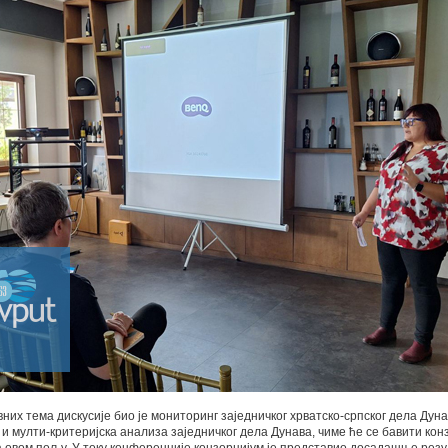
вних тема дискусије био је мониторинг заједничког хрватско-српског дела Дуна
 мулти-критеријска анализа заједничког дела Дунава, чиме ће се бавити кон