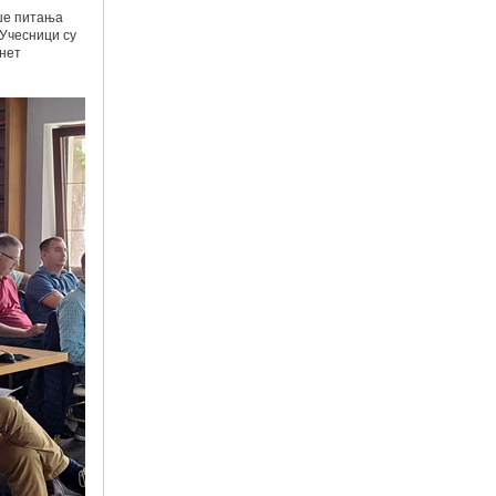
ише питања
 Учесници су
рнет