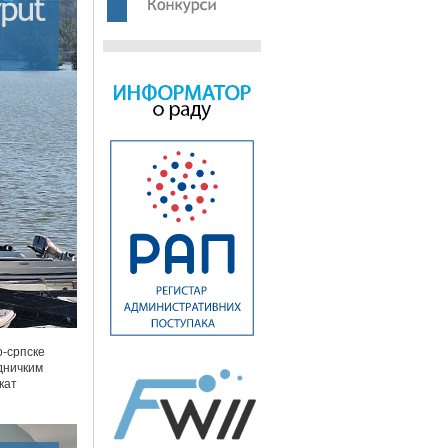
о-српске
едничким
кат