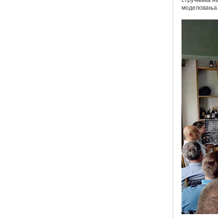
стручњака на
моделовања