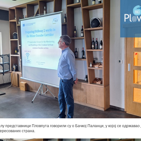
лу представници Пловпута говорили су о Бачкој Паланци, у којој се одржавао
ересованих страна.