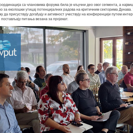
координација са члановима форума била је кључни део овог сегмента, а најв
но за еколошки утицај потенцијалних радова на критичним секторима Дунава.
у да присуствују догађају и активност учествују на конференцији путем инте
постављају питања везана за пројекат.