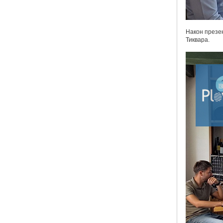
Након презен
Тиквара.