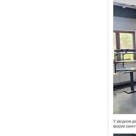
У уводном де
форум заинт