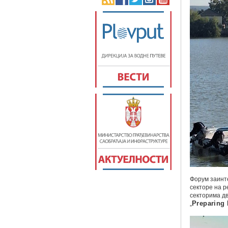
Форум заинт
секторе на р
секторима дв
„
Preparing 