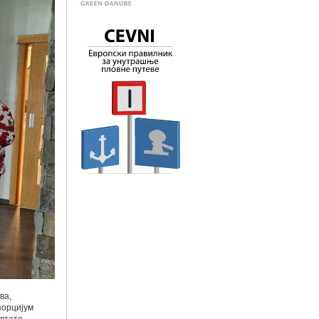
ва,
зорцијум