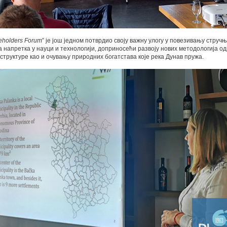
eholders Forum
” је још једном потврдио своју важну улогу у повезивању стручњ
напретка у науци и технологији, доприносећи развоју нових методологија 
труктуре као и очувању природних богатстава које река Дунав пружа.