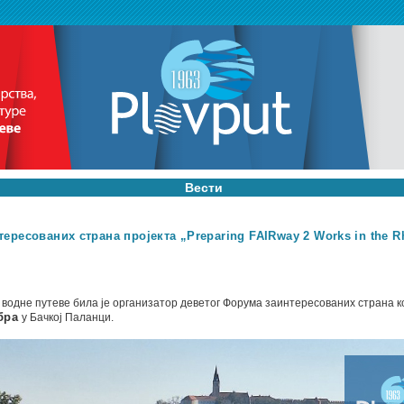
Вести
ересованих страна пројекта „Preparing FAIRway 2 Works in the R
 водне путеве била је организатор деветог Форума заинтересованих страна к
мбра
у Бачкој Паланци.