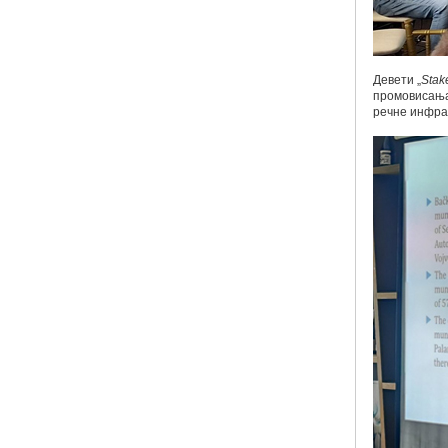
Девети „
Stak
промовисања 
речне инфрас