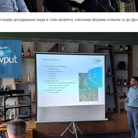
тације досадашњег рада и тока пројекта, учесници форума отишли су до Дун