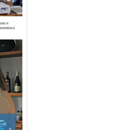
ака и
одржавања