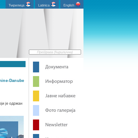
Ћирилица
Latinica
English
hine-Danube
оји је одржан