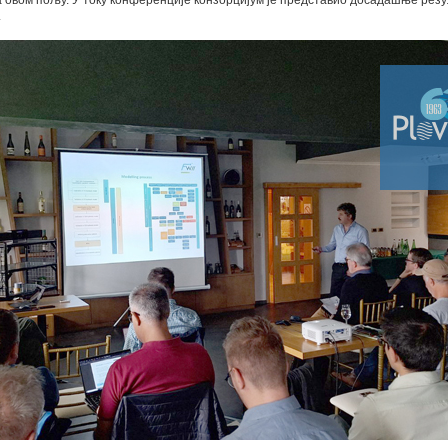
 овом пољу. У току конференције конзорцијум је представио досадашње рез
.