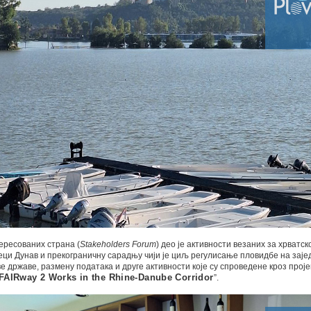
ересованих страна (
Stakeholders Forum
) део је активности везаних за хрватск
еци Дунав и прекограничну сарадњу чији је циљ регулисање пловидбе на зај
е државе, размену података и друге активности које су спроведене кроз проје
FAIRway 2 Works in the Rhine-Danube Corridor
”.