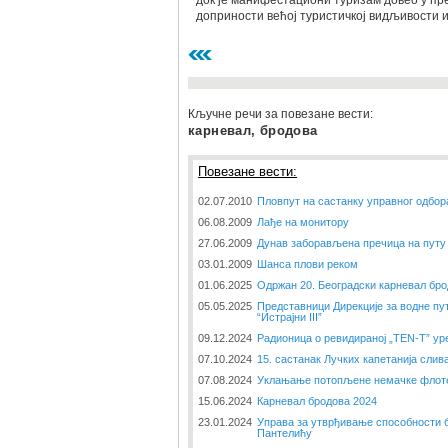
док је манифестациони туризам довео у пре
доприности већој туристичкој видљивости 
Кључне речи за повезане вести:
карневал, бродова
Повезане вести:
02.07.2010
Пловпут на састанку управног одбор
06.08.2009
Лађе на монитору
27.06.2009
Дунав заборављена пречица на путу 
03.01.2009
Шанса плови реком
01.06.2025
Одржан 20. Београдски карневал бр
05.05.2025
Представници Дирекције за водне пу
“Истрајни III”
09.12.2024
Радионица о ревидираној „TEN-T” ур
07.10.2024
15. састанак Лучких капетанија слив
07.08.2024
Уклањање потопљене немачке флоте
15.06.2024
Карневал бродова 2024
23.01.2024
Управа за утврђивање способности 
Пантелићу