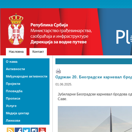
Насловна
Контакт
О нама
Активности
Међународне активности
Одржан 20. Београдски карневал бро
Пројекти
01.06.2025.
Пловидба
Јубиларни Београдски карневал бродова одр
Прописи
Саве.
Услуге
Медија центар
Линкови