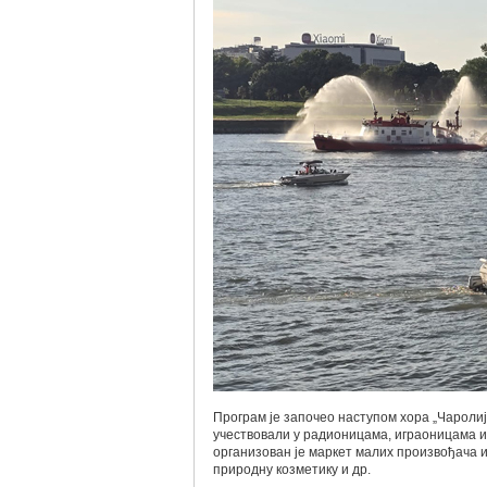
Програм је започео наступом хора „Чаролиј
учествовали у радионицама, играоницама и
организован је маркет малих произвођача и
природну козметику и др.