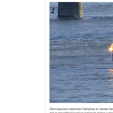
Овогодишњи карневал бродова је према број