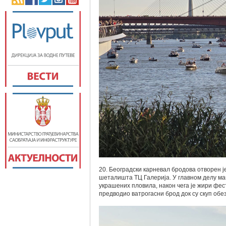
20. Београдски карневал бродова отворен ј
шеталишта ТЦ Галерија. У главном делу м
украшених пловила, након чега је жири фе
предводио ватрогасни брод док су скуп об