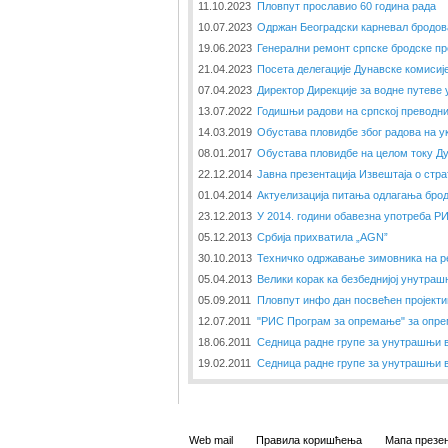
11.10.2023
Пловпут прославио 60 година рада
10.07.2023
Одржан Београдски карневал бродов
19.06.2023
Генерални ремонт српске бродске п
21.04.2023
Посета делегације Дунавске комисиј
07.04.2023
Директор Дирекције за водне путеве
13.07.2022
Годишњи радови на српској преводн
14.03.2019
Обустава пловидбе због радова на 
08.01.2017
Обустава пловидбе на целом току Д
22.12.2014
Јавна презентација Извештаја о стра
01.04.2014
Актуелизација питања одлагања бро
23.12.2013
У 2014. години обавезна употреба РИ
05.12.2013
Србија прихватила „AGN”
30.10.2013
Техничко одржавање зимовника на р
05.04.2013
Велики корак ка безбеднијој унутраш
05.09.2011
Пловпут инфо дан посвећен пројект
12.07.2011
"РИС Програм за опремање" за опре
18.06.2011
Седница радне групе за унутрашњи 
19.02.2011
Седница радне групе за унутрашњи 
Web mail
Правила коришћења
Мапа презен