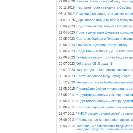
24.08.2020
Измена режима саобраћаја у зони о
08.11.2019
Наставна посета студената Саобраћ
06.11.2019
Редукција пловидбе због ниског водо
31.07.2026
Дирекција за водне путеве о тренут
05.04.2023
Подстицај развоја водног саобраћаја
21.04.2023
Посета делегације Дунавске комисиј
22.05.2023
Састанак Одбора и Генералне скупшт
02.06.2023
Обилазак надзорништва у Тителу
05.06.2023
Представници Дирекције на генералн
19.06.2023
Генерални ремонт српске бродске п
20.07.2023
Обилазак ХЕ „Ђердап 1“
24.07.2023
100. заседање Мешовите комисије з
09.10.2023
Састанак одбора међународне орган
13.12.2023
Уведен систем за безбеднију пловид
19.05.2015
Пловидбени билтен – нови сервис за
16.05.2011
Индустријски форум у оквиру пројек
03.06.2011
Индустријски форум у оквиру пројек
23.06.2011
Наставак сарадње дунавских админи
12.07.2011
"РИС Програм за опремање" за опре
05.09.2011
Пловпут инфо дан посвећен пројект
03.04.2012
Успешна имплементација пројеката
сарадње представљени заинтересов