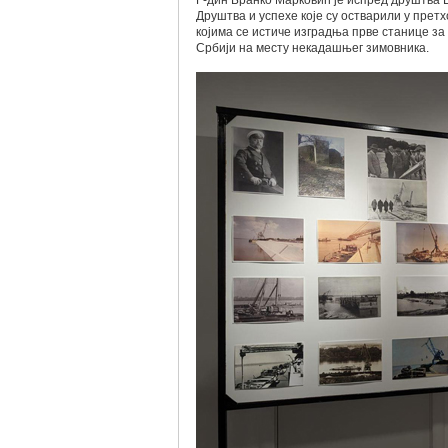
Г-дин Бранко Марковић је испред друштва
Друштва и успехе које су остварили у претх
којима се истиче изградња прве станице з
Србији на месту некадашњег зимовника.