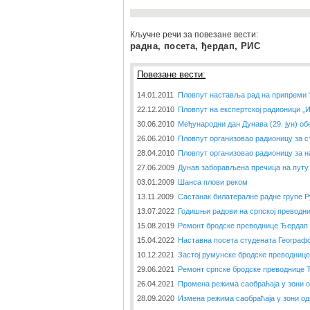
Кључне речи за повезане вести:
радна, посета, ђердап, РИС
Повезане вести:
14.01.2011
Пловпут наставља рад на припреми 
22.12.2010
Пловпут на експертској радионици „
30.06.2010
Међународни дан Дунава (29. јун) об
26.06.2010
Пловпут организовао радионицу за с
28.04.2010
Пловпут организовао радионицу за н
27.06.2009
Дунав заборављена пречица на путу 
03.01.2009
Шанса плови реком
13.11.2009
Састанак билатералне радне групе Р
13.07.2022
Годишњи радови на српској преводн
15.08.2019
Ремонт бродске преводнице Ђердап
15.04.2022
Наставна посета студената Географс
10.12.2021
Застој румунске бродске преводниц
29.06.2021
Ремонт српске бродске преводнице 
26.04.2021
Промена режима саобраћаја у зони 
28.09.2020
Измена режима саобраћаја у зони о