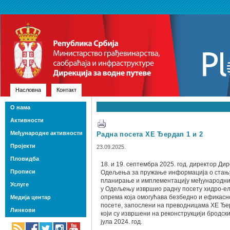
Насловна
Контакт
О нама
Активности
Међународне активности
Радна посета ХЕ Ђердап 1 и 2
Пројекти
23.09.2025.
Пловидба
18. и 19. септембра 2025. год. директор Ди
Прописи
Одељења за пружање информација о стању
планирање и имплементацију међународни
Услуге
у Одељењу извршио радну посету хидро-ел
опрема која омогућава безбедно и ефикасн
Медија центар
посете, запослени на преводницама ХЕ Ђер
Линкови
који су извршени на реконструкцији бродск
јула 2024. год.