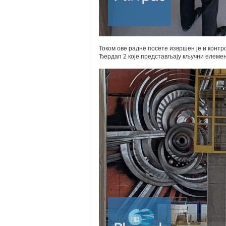
Током ове радне посете извршен је и контр
Ђердап 2 које представљају кључни елеме