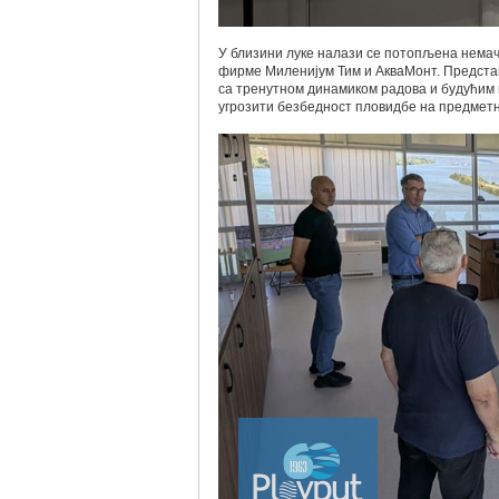
У близини луке налази се потопљена немачк
фирме Миленијум Тим и АкваМонт. Представ
са тренутном динамиком радова и будућим
угрозити безбедност пловидбе на предметн