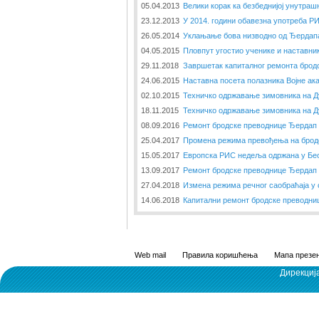
05.04.2013
Велики корак ка безбеднијој унутраш
23.12.2013
У 2014. години обавезна употреба РИ
26.05.2014
Уклањање бова низводно од Ђердап
04.05.2015
Пловпут угостио ученике и наставни
29.11.2018
Завршетак капиталног ремонта брод
24.06.2015
Наставна посета полазника Војне ака
02.10.2015
Техничко одржавање зимовника на Д
18.11.2015
Техничко одржавање зимовника на Д
08.09.2016
Ремонт бродске преводнице Ђердап 
25.04.2017
Промена режима превођења на бродс
15.05.2017
Европска РИС недеља одржана у Бе
13.09.2017
Ремонт бродске преводнице Ђердап
27.04.2018
Измена режима речног саобраћаја у
14.06.2018
Капитални ремонт бродске преводни
Web mail
Правила коришћења
Мапа презен
Дирекциј