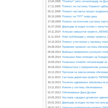
13.04.2005
"Пловпут" увео сигнализацију на Дун
17.11.2009
Пловпут на састанку Управног одбо
05.11.2009
Пловпут наставља процес модерниза
30.10.2009
Пловпут на "FP7" инфо дану
27.08.2009
Пловпут на почетном састанку парт
31.07.2026
Дирекција за водне путеве о тренут
14.11.2014
Успешан завршетак пројекта „NEWAD
11.11.2014
Нове публикације у оквиру пројекта
14.10.2014
Пловпут учествовао у пружању помоћ
04.08.2014
Привреме промене система обележа
05.06.2014
Враћање привремено уклоњене плове
26.05.2014
Уклањање бова низводно од Ђердап
19.05.2014
Уклањање пловеће сигнализације на
30.04.2014
Обавештење о привременом уклањањ
19.12.2013
Прелазак на зимски режим обележав
18.11.2013
Састанак директора пројекта "NEWAD
30.10.2013
Техничко одржавање зимовника на р
13.11.2013
Измене у систему обележавања
01.07.2013
Обележавање Дана Дунава
24.05.2013
Наставак сарадње дунавских админи
03.01.2013
Дирекција за водне путеве постала 
08.02.2012
Завршна конференција пројекта “N