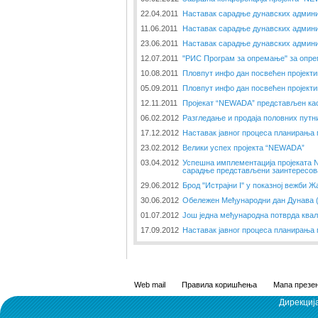
22.04.2011
Наставак сарадње дунавских админи
11.06.2011
Наставак сарадње дунавских админи
23.06.2011
Наставак сарадње дунавских админи
12.07.2011
"РИС Програм за опремање" за опре
10.08.2011
Пловпут инфо дан посвећен пројект
05.09.2011
Пловпут инфо дан посвећен пројект
12.11.2011
Пројекат “NEWADA” представљен као
06.02.2012
Разгледање и продаја половних путн
17.12.2012
Наставак јавног процеса планирања
23.02.2012
Велики успех пројекта “NEWADA”
03.04.2012
Успешна имплементација пројеката
сарадње представљени заинтересов
29.06.2012
Брод "Истрајни I" у показној вежби 
30.06.2012
Обележен Међународни дан Дунава (2
01.07.2012
Још једна међународна потврда ква
17.09.2012
Наставак јавног процеса планирања
Web mail
Правила коришћења
Мапа презен
Дирекциј