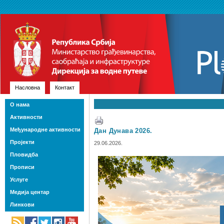
Насловна
Контакт
О нама
Активности
Међународне активности
Дан Дунава 2026.
Пројекти
29.06.2026.
Пловидба
Прописи
Услуге
Медија центар
Линкови