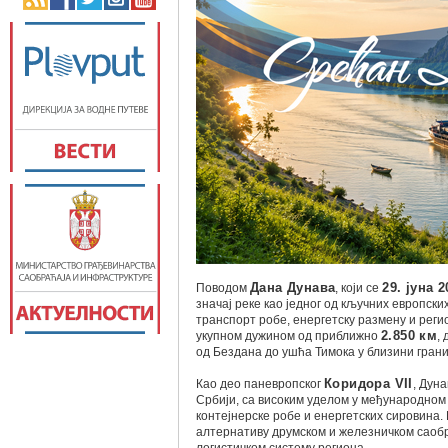
Поводом
Дана Дунава
, који се
29. јуна 
значај реке као једног од кључних европск
транспорт робе, енергетску размену и регио
укупном дужином од приближно
2.850 км
,
од Бездана до ушћа Тимока у близини грани
Као део паневропског
Коридора VII
, Дун
Србији, са високим уделом у међународном 
контејнерске робе и енергетских сировина
алтернативу друмском и железничком саобр