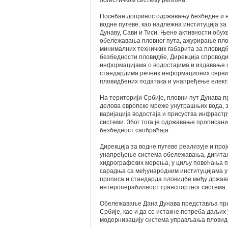
логистичком систему региона.
Посебан допринос одржавању безбедне и н
водне путеве, као надлежна институција 
Дунаву, Сави и Тиси. Њене активности обу
обележавања пловног пута, ажурирање пл
минималних техничких габарита за пловидб
безбедности пловидбе, Дирекција спровод
информацијама о водостајима и издавање 
стандардима речних информационих сервис
пловидбених података и унапређење елект
На територији Србије, пловни пут Дунава п
делова европске мреже унутрашњих вода, 
варијација водостаја и присуства инфрастр
системи. Због тога је одржавање прописани
безбедност саобраћаја.
Дирекција за водне путеве реализује и про
унапређење система обележавања, дигита
хидрографских мерења, у циљу повећања п
сарадња са међународним институцијама у 
прописа и стандарда пловидбе међу државам
интероперабилност транспортног система.
Обележавање Дана Дунава представља прил
Србије, као и да се истакне потреба даљи
модернизацију система управљања пловидбо