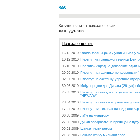
Кључне речи за повезане вести:
дан, дунава
Повезане вести:
16.12.2010
Обележавање река Дунав и Тиса у з
10.12.2010
Пловпут на пленарној седници Центр
06.10.2010
Наставак сарадње дунавских админи
29.09.2010
Пловпут на годишњој конференцији 
02.07.2010
Пловпут на састанку управног одбор
30.06.2010
Међународни дан Дунава (29. јун) об
25.05.2010
Пловпут организује статусни састана
"NEWADA"
28.04.2010
Пловпут организовао радионицу за н
17.04.2010
Пловпут публиковао пловидбене кар
06.08.2009
Лађе на монитору
27.06.2009
Дунав заборављена пречица на путу 
03.01.2009
Шанса плови реком
21.08.2006
Рекама отичу милиони евра