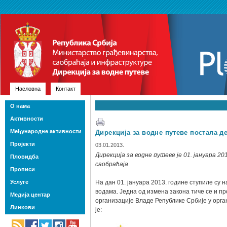
Насловна
Контакт
О нама
Активности
Међународне активности
Дирекција за водне путеве постала д
Пројекти
03.01.2013.
Дирекција за водне путеве је 01. јануара 
Пловидба
саобраћаја
Прописи
Услуге
На дан 01. јануара 2013. године ступиле су
водама. Једна од измена закона тиче се и п
Медија центар
организације Владе Републике Србије у орга
Линкови
је: