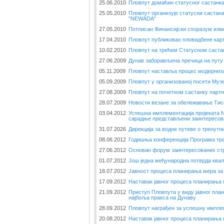
25.06.2010
Пловпут домаћин статусног састанк
25.05.2010
Пловпут организује статусни састана
"NEWADA"
27.05.2010
Потписан Финансијски споразум изме
17.04.2010
Пловпут публиковао пловидбене кар
10.02.2010
Пловпут на трећем Статусном саста
27.06.2009
Дунав заборављена пречица на путу 
05.11.2009
Пловпут наставља процес модерниза
05.09.2009
Пловпут у организованој посети Музе
27.08.2009
Пловпут на почетном састанку парт
28.07.2009
Новости везане за обележавање Тис
03.04.2012
Успешна имплементација пројеката
сарадње представљени заинтересов
31.07.2026
Дирекција за водне путеве о тренут
08.06.2012
Годишња конференција Програма тр
27.06.2012
Основан форум заинтересованих стр
01.07.2012
Још једна међународна потврда ква
18.07.2012
Јавност процеса планирања мера за
17.09.2012
Наставак јавног процеса планирања
21.09.2012
Приступ Пловпута у виду јавног пл
најбоља пракса на Дунаву
28.09.2012
Пловпут награђен за успешну импле
20.08.2012
Наставак јавног процеса планирања