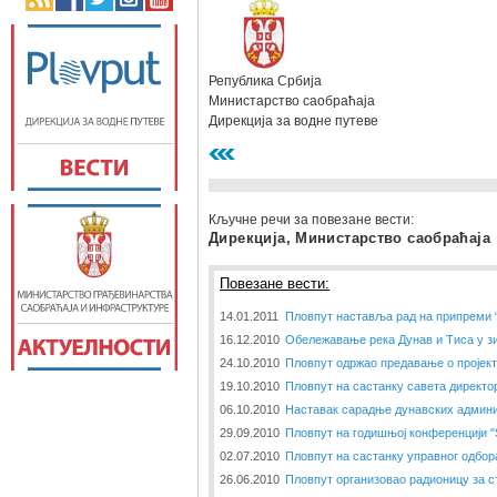
Република Србија
Министарство саобраћаја
Дирекција за водне путеве
Кључне речи за повезане вести:
Дирекција, Министарство саобраћаја
Повезане вести:
14.01.2011
Пловпут наставља рад на припреми 
16.12.2010
Обележавање река Дунав и Тиса у з
24.10.2010
Пловпут одржао предавање о пројек
19.10.2010
Пловпут на састанку савета директо
06.10.2010
Наставак сарадње дунавских админи
29.09.2010
Пловпут на годишњој конференцији 
02.07.2010
Пловпут на састанку управног одбор
26.06.2010
Пловпут организовао радионицу за с