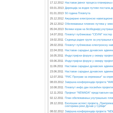
17.12.2012
Наставак јавног процеса планирања
03.01.2013
Дирекција за водне путеве постала 
01.01.2013
50 година Пловпута
25.12.2012
Ажуриране електронске навигационе 
29.12.2012
Обележавање пловних путева у зим
05.04.2013
Велики корак ка безбеднијој унутраш
14.07.2011
Пловпут публиковао "CEVNI" постер
19.02.2011
Седница радне групе за унутрашњи 
28.02.2011
Пловпут публиковао електронску нав
22.04.2011
Наставак сарадње дунавских админи
16.05.2011
Индустријски форум у оквиру пројек
03.06.2011
Индустријски форум у оквиру пројек
11.06.2011
Наставак сарадње дунавских админи
23.06.2011
Наставак сарадње дунавских админи
12.07.2011
"РИС Програм за опремање" за опре
08.03.2012
Завршна конференција пројекта “W
10.08.2011
Пловпут инфо дан посвећен пројект
12.11.2011
Пројекат “NEWADA” представљен као
02.12.2011
План обележавања унутрашњих пловн
28.12.2011
Еколошки аспект пројекта „Припрема
секторима реке Дунав у Србији“
08.02.2012
Завршна конференција пројекта “N