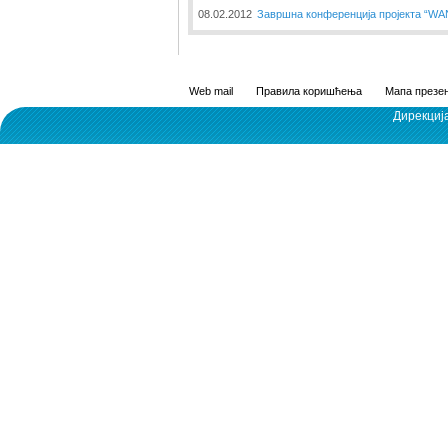
08.02.2012
Завршна конференција пројекта “W
Web mail
Правила коришћења
Мапа презен
Дирекциј