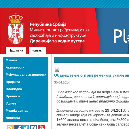
Насловна
Контакт
О нама
Активности
Међународне активности
Обавештење о привременом уклањању
Пројекти
30.04.2014.
Пловидба
Због високог водостаја на реци Сави и ње
Прописи
(стабала, грања и сл.), онемогућено је о
позицијама и тиме њено правилно функци
Услуге
Дирекција за водне путеве је
29.04.2013.
г
Медија центар
сигнализације која се користи за допунско
Линкови
1+600 зелена несветлећа бова, ркм 2+800 ц
зелена несветлећа бова- свих бова са узво