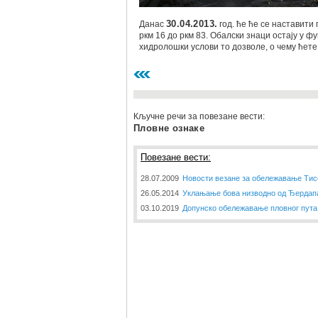
Данас
30.04.2013.
год. ће ће се наставит
ркм 16 до ркм 83. Обалски знаци остају у ф
хидролошки услови то дозволе, о чему ћет
Кључне речи за повезане вести:
Пловне ознаке
Повезане вести:
28.07.2009
Новости везане за обележавање Тис
26.05.2014
Уклањање бова низводно од Ђердап
03.10.2019
Допунско обележавање пловног пута 