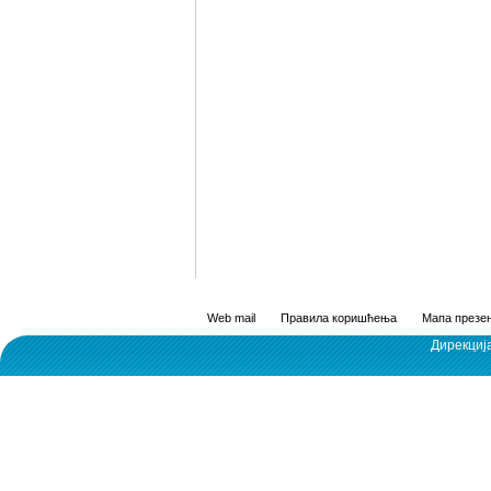
Web mail
Правила коришћења
Мапа презен
Дирекциј