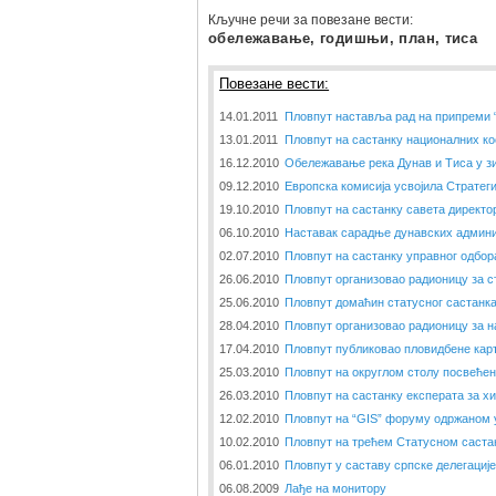
Кључне речи за повезане вести:
обележавање, годишњи, план, тиса
Повезане вести:
14.01.2011
Пловпут наставља рад на припреми 
13.01.2011
Пловпут на састанку националних ко
16.12.2010
Обележавање река Дунав и Тиса у з
09.12.2010
Европска комисија усвојила Стратеги
19.10.2010
Пловпут на састанку савета директо
06.10.2010
Наставак сарадње дунавских админи
02.07.2010
Пловпут на састанку управног одбор
26.06.2010
Пловпут организовао радионицу за с
25.06.2010
Пловпут домаћин статусног састанк
28.04.2010
Пловпут организовао радионицу за н
17.04.2010
Пловпут публиковао пловидбене кар
25.03.2010
Пловпут на округлом столу посвеће
26.03.2010
Пловпут на састанку експерата за х
12.02.2010
Пловпут на “GIS” форуму одржаном 
10.02.2010
Пловпут на трећем Статусном саста
06.01.2010
Пловпут у саставу српске делегациј
06.08.2009
Лађе на монитору