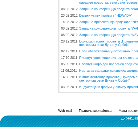
сарадње представљени заинтересов
08.03.2012
Завршна конференција пројекта “W
23.02.2012
Велики успех пројекта “NEWADA”
14.03.2012
Завршна презентација пројеката "N
08.02.2012
Завршна конференција пројекта “W
08.02.2012
Завршна конференција пројекта “N
28.12.2011
Еколошки аспект пројекта „Припрема
секторима реке Дунав у Србији“
02.12.2011
План обележавања унутрашњих пловн
17.10.2011
Пловпут употпунио систем километа
05.09.2011
Пловпут инфо дан посвећен пројект
11.06.2011
Наставак сарадње дунавских админи
14.06.2011
Имплементација пројекта „Припрема 
секторима реке Дунав у Србији"
03.06.2011
Индустријски форум у оквиру пројек
Web mail
Правила коришћења
Мапа презен
Дирекциј