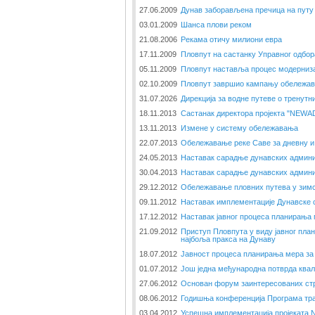
27.06.2009
Дунав заборављена пречица на путу 
03.01.2009
Шанса плови реком
21.08.2006
Рекама отичу милиони евра
17.11.2009
Пловпут на састанку Управног одбо
05.11.2009
Пловпут наставља процес модерниза
02.10.2009
Пловпут завршио кампању обележава
31.07.2026
Дирекција за водне путеве о тренут
18.11.2013
Састанак директора пројекта "NEWAD
13.11.2013
Измене у систему обележавања
22.07.2013
Обележавање реке Саве за дневну и
24.05.2013
Наставак сарадње дунавских админи
30.04.2013
Наставак сарадње дунавских админи
29.12.2012
Обележавање пловних путева у зим
09.11.2012
Наставак имплементације Дунавске с
17.12.2012
Наставак јавног процеса планирања
21.09.2012
Приступ Пловпута у виду јавног пл
најбоља пракса на Дунаву
18.07.2012
Јавност процеса планирања мера за
01.07.2012
Још једна међународна потврда ква
27.06.2012
Основан форум заинтересованих стр
08.06.2012
Годишња конференција Програма тр
03.04.2012
Успешна имплементација пројеката