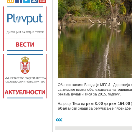
Обавештавамо Вас да је MГСИ - Дирекција 
са зимског плана обележавања на годишњи
рекама Дунав и Тиса за 2015. годину”.
На реци Тиса од
ркм 0.00
до
ркм 164.00
(
обала
) сви знаци за регулисање пловидбе