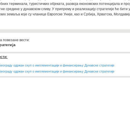
обних терминала, туристичких објеката, развоја економских потенцијала и про
не средине у дунавском сливу. У припрему и реализацију стратегије ће бити
ких земаља које су чланице Европске Уније, као и Србија, Хрватска, Молдавија
а повезане вести:
ратегија
сти:
Београду одржан скуп о имплементацији и финансирању Дунавске стратегије
Београду одржан скуп о имплементацији и финансирању Дунавске стратегије