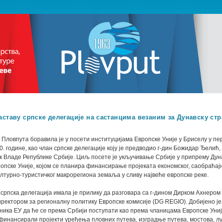
аставу српске делегације на састанцима везаним за Дунавску стр
Пловпута боравила је у посети институцијама Европске Уније у Бриселу у пер
. године, као члан српске делегације коју је предводио г-дин Божидар Ђелић,
 Владе Републике Србије. Циљ посете је укључивање Србије у припрему Дун
ропске Уније, којом се планира финансирање пројеката економског, саобраћајн
ултурно-туристичког макрорегиона земаља у сливу највеће европске реке.
, српска делегација имала је прилику да разговара са г-дином Дирком Ахнером 
ректором за регионалну политику Европске комисије (DG REGIO). Добијено ј
ника ЕУ да ће се према Србији поступати као према чланицама Европске Униј
финансирали пројекти уређења пловних путева, изградње путева, мостова, лу