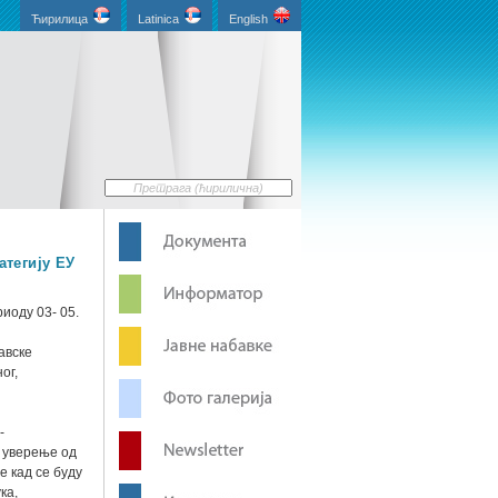
Ћирилица
Latinica
English
атегију ЕУ
иоду 03- 05.
авске
ог,
-
е уверење од
е кад се буду
ка,