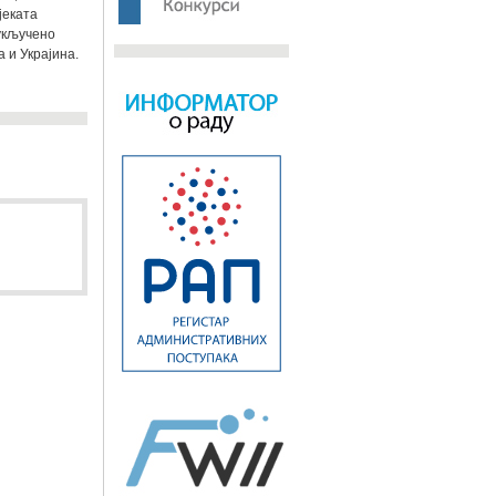
јеката
 укључено
 и Украјина.