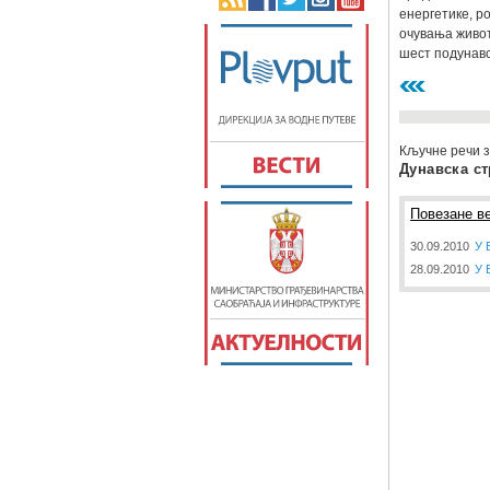
енергетике, р
очувања живот
шест подунавс
Кључне речи з
Дунавска ст
Повезане ве
30.09.2010
У 
28.09.2010
У 