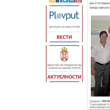
као и остварењ
представљен ј
Пројекат “
WAN
Transnational C
међународно ко
ресурса и осетљ