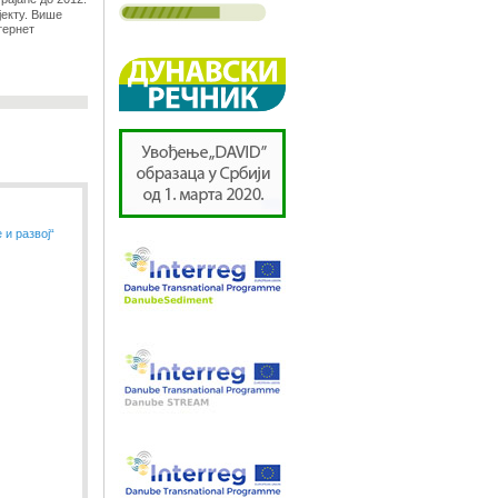
јекту. Више
тернет
и развој“