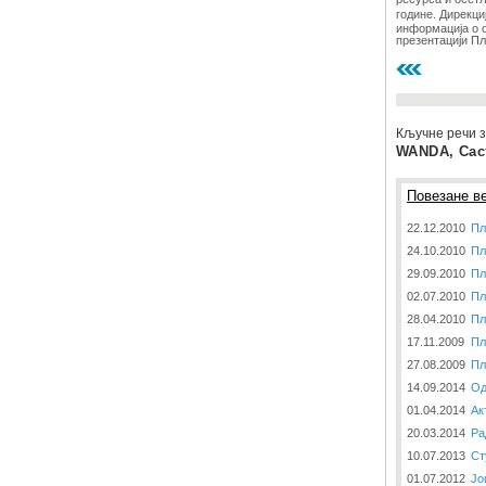
године. Дирекци
информација о о
презентацији Пл
Кључне речи з
WANDA, Сас
Повезане ве
22.12.2010
Пл
24.10.2010
Пл
29.09.2010
Пл
02.07.2010
Пл
28.04.2010
Пл
17.11.2009
Пл
27.08.2009
Пл
14.09.2014
Од
01.04.2014
Ак
20.03.2014
Ра
10.07.2013
Ст
01.07.2012
Јо