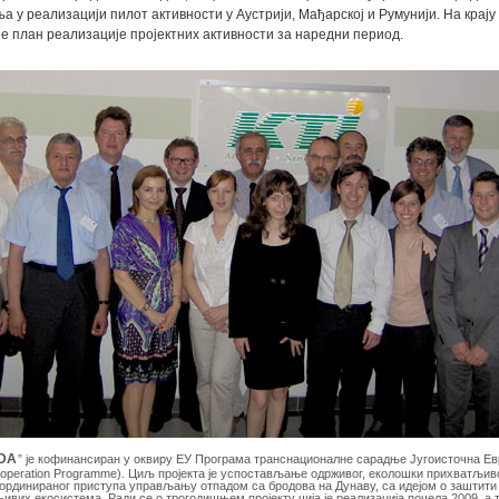
а у реализацији пилот активности у Аустрији, Мађарској и Румунији. На крају
е план реализације пројектних активности за наредни период.
DA
” је кофинансиран у оквиру ЕУ Програма транснационалне сарадње Југоисточна Е
ooperation Programme). Циљ пројекта је успостављање одрживог, еколошки прихватљив
ординираног приступа управљању отпадом са бродова на Дунаву, са идејом о заштити
ивих екосистема. Ради се о трогодишњем пројекту чија је реализација почела 2009, а т