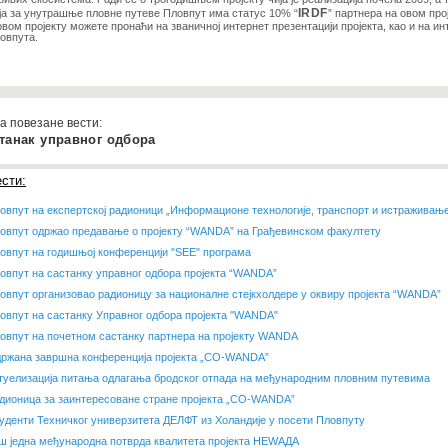
ја за унутрашње пловне путеве Пловпут има статус 10% “
IRDF
” партнера на овом про
вом пројекту можете пронаћи на званичној интернет презентацији пројекта, као и на ин
овпута.
а повезане вести:
танак управног одбора
сти:
овпут на експертској радионици „Информационе технологије, транспорт и истраживање 
овпут одржао предавање о пројекту “WANDA” на Грађевинском факултету
овпут на годишњој конференцији "SEE" програма
овпут на састанку управног одбора пројекта “WANDA”
овпут организовао радионицу за националне стејкхолдере у оквиру пројекта “WANDA”
овпут на састанку Управног одбора пројекта "WANDA"
овпут на почетном састанку партнера на пројекту WANDA
ржана завршна конференција пројекта „CO-WANDA”
туелизација питања одлагања бродског отпада на међународним пловним путевима
дионица за заинтересоване стране пројекта „CO-WANDA”
уденти Техничког универзитета ДЕЛФТ из Холандије у посети Пловпуту
ш једна међународна потврда квалитета пројекта НЕWАДА