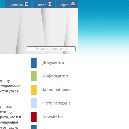
Ћирилица
Latinica
English
станку
e - Управљање
нститута за
вна тема
ментације.
кта, као и и
еђународног
м отпадом,