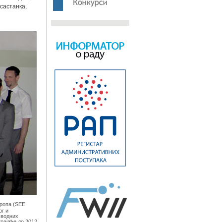
 састанка,
вропа (SEE
ог и
 водних
рајаће до 2012.