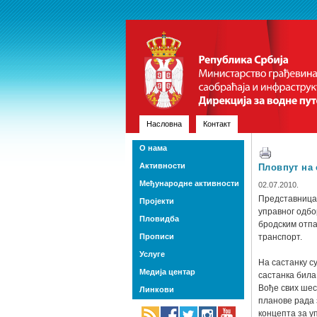
Насловна
Контакт
О нама
Активности
Пловпут на 
Међународне активности
02.07.2010.
Представница 
Пројекти
управног одбо
Пловидба
бродским отпа
Прописи
транспорт.
Услуге
На састанку с
Медија центар
састанка била
Вође свих шес
Линкови
планове рада 
концепта за 