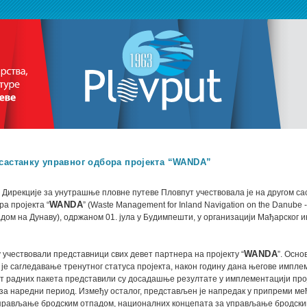
састанку управног одбора пројекта “WANDA”
Дирекције за унутрашње пловне путеве Пловпут учествовала је на другом са
ра пројекта “
WANDA
” (Waste Management for Inland Navigation on the Danub
дом на Дунаву), одржаном 01. јула у Будимпешти, у организацији Мађарског и
у учествовали представници свих девет партнера на пројекту “
WANDA
”. Осно
 је сагледавање тренутног статуса пројекта, након годину дана његове импле
т радних пакета представили су досадашње резултате у имплементацији проје
за наредни период. Између осталог, представљен је напредак у припреми м
управљање бродским отпадом, националних концепата за управљање бродски