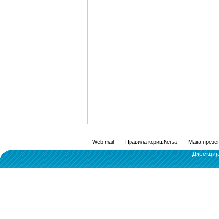
Web mail
Правила коришћења
Мапа презен
Дирекциј