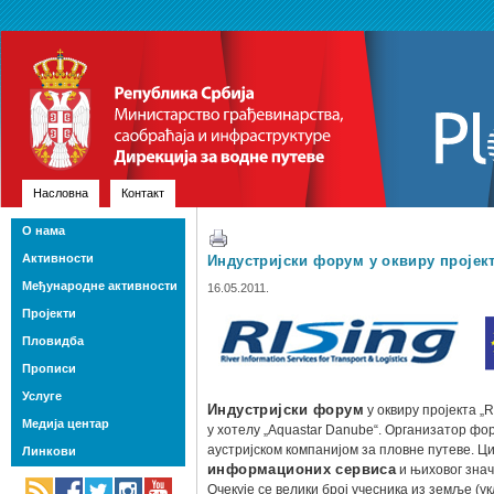
Насловна
Контакт
О нама
Активности
Индустријски форум у оквиру пројек
Међународне активности
16.05.2011.
Пројекти
Пловидба
Прописи
Услуге
Индустријски форум
у оквиру пројекта „
Медија центар
у хотелу „Aquastar Danube“. Организатор фор
аустријском компанијом за пловне путеве. Ци
Линкови
информационих сервиса
и њиховог знач
Очекује се велики број учесника из земље (