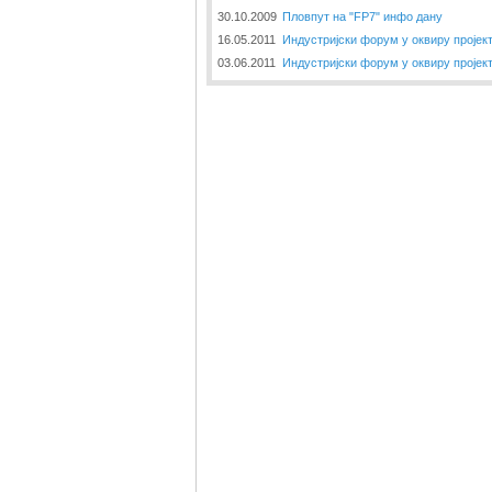
30.10.2009
Пловпут на "FP7" инфо дану
16.05.2011
Индустријски форум у оквиру пројек
03.06.2011
Индустријски форум у оквиру пројек