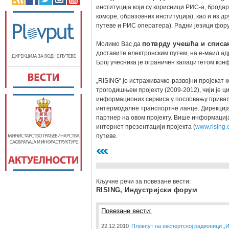
институција који су корисници РИС-а, бродар
коморе, образовних институција), као и из д
путеве и РИС оператера). Радни језици фору
Молимо Вас да
потврду учешћа и списа
доставите електронским путем, на е-маил а
Број учесника је ограничен капацитетом кон
„RISING“ је истраживачко-развојни пројекат к
трогодишњем пројекту (2009-2012), чији је
информационих сервиса у пословању приватн
интермодалне транспортне ланце. Дирекција з
партнер на овом пројекту. Више информациј
интернет презентацији пројекта (
www.rising.
путеве.
Кључне речи за повезане вести:
RISING, Индустријски форум
Повезане вести:
22.12.2010
Пловпут на експертској радионици „