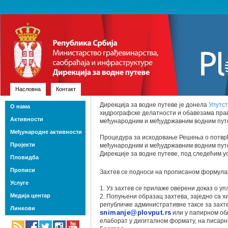
Насловна
Контакт
Дирекција за водне путеве је донела
Упутст
О нама
хидрографске делатности и обавезама прав
Активности
међународним и међудржавним водним пут
Међународне активности
Процедура за исходовање Решења о потвр
Пројекти
међународним и међудржавним водним путе
Дирекције за водне путеве, под следећим у
Пловидба
Прописи
Захтев се подноси на прописаном формула
Услуге
1. Уз захтев се прилаже оверени доказ о уп
Медија центар
2. Попуњени образац захтева, заједно са 
републичке административне таксе за захт
Линкови
snimanje@plovput.rs
или у папирном об
елаборат у дигиталном формату, на писарни