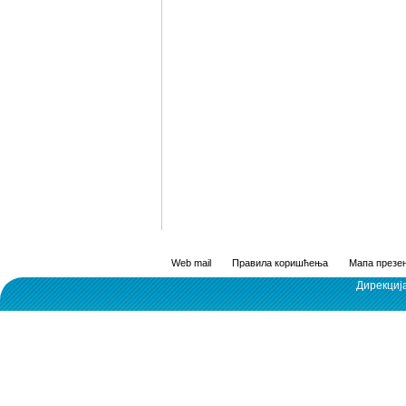
Web mail
Правила коришћења
Мапа презен
Дирекциј