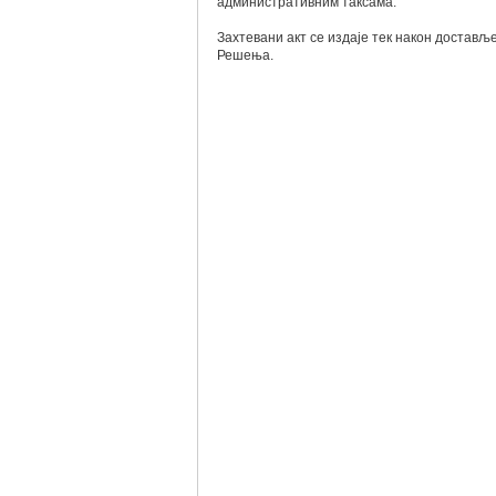
административним таксама.
Захтевани акт се издаје тек након достављ
Решења.