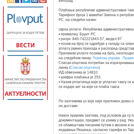
Београд.
Плаћање републичке административне таксе
Тарифног броја 1 важећег Закона о републ
РС, на следећи начин:
сврха уплате: Републичка административна
• прималац: Буџет РС
• рачун: 840-742221843-57, модел 97
• позив на број се одређује у складу са чл
уплату јавних прихода и распоред средстава
Приликом уплате позива на број, неопходно
на следећем линку:
Пореска управа : Правн
Списак општина потребан за израчунавање 
линку (
Списак општина
)
ИД обвезника је 14810
• шифра плаћања је 253.
• Назив уплатиоца који је уплатио таксу се 
се издаје акт за који се плаћа такса .
По захтевима уз које није приложен доказ о 
не достави.
Након пријема захтева, под условом да су
документација, предмет се узима у рад. Ук
се обавештава писаним путем о висини и н
издавање Решења, сагласно тарифи из Тари