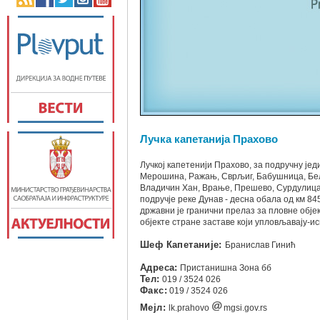
Лучка капетанија Прахово
Лучкој капетенији Прахово, за подручну је
Мерошина, Ражањ, Сврљиг, Бабушница, Бела
Владичин Хан, Врање, Прешево, Сурдулица,
подручје реке Дунав - десна обала од км 84
државни је гранични прелаз за пловне обје
објекте стране заставе који упловљавају-
Шеф Капетаније:
Бранислав Гинић
Адреса:
Пристанишна Зона бб
Тел:
019 / 3524 026
Факс:
019 / 3524 026
Мејл:
lk.prahovo
mgsi.gov.rs