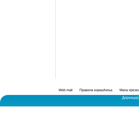
Web mail
Правила коришћења
Мапа презен
Дирекциј