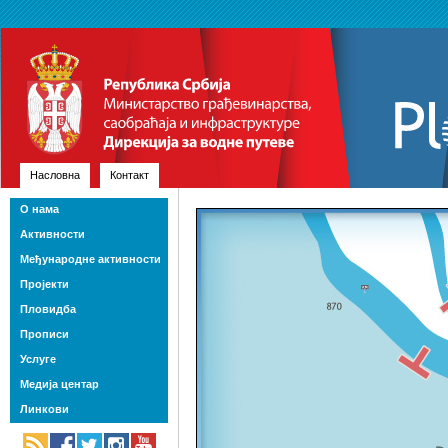
Насловна
Контакт
О нама
Активности
Међународне активности
Пројекти
Пловидба
Прописи
Услуге
Медија центар
Линкови