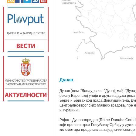
Дунав
Дунав (нем. ”Донау„ слов. ”Дунај„ мађ. ”Дуна„
река у Европској унији и друга најдужа рек
Берге и Бригах код града Донаушингена. Дун
централноевропских главних градова, пре н
и Украјини.
Рајна - Дунав коридор (Rhine-Danube Corrid
који пролази кроз Републику Србију у дужин
километара представља заједнички сектор с