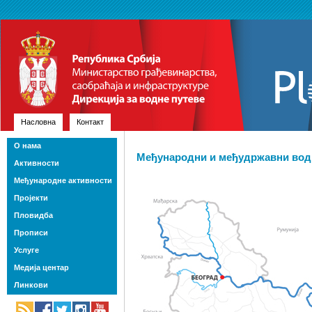
Насловна
Контакт
О нама
Међународни и међудржавни водн
Активности
Међународне активности
Пројекти
Пловидба
Прописи
Услуге
Медија центар
Линкови