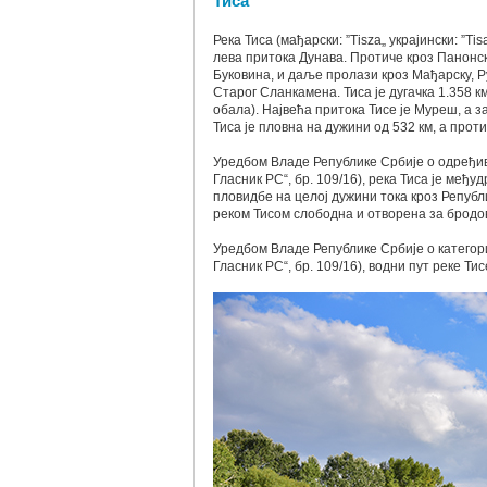
Тиса
Река Тиса (мађарски: ”Tisza„ украјински: ”Tis
лева притока Дунава. Протиче кроз Панонск
Буковина, и даље пролази кроз Мађарску, Ру
Старог Сланкамена. Тиса је дугачка 1.358 к
обала). Највећа притока Тисе је Муреш, а з
Тиса је пловна на дужини од 532 км, а проти
Уредбом Владе Републике Србије о одређи
Гласник РС“, бр. 109/16), река Тиса је међ
пловидбе на целој дужини тока кроз Републик
реком Тисом слободна и отворена за бродов
Уредбом Владе Републике Србије о категор
Гласник РС“, бр. 109/16), водни пут реке Тис