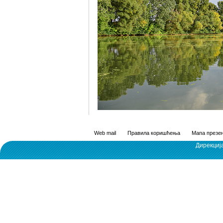
Web mail
Правила коришћења
Мапа презен
Дирекциј