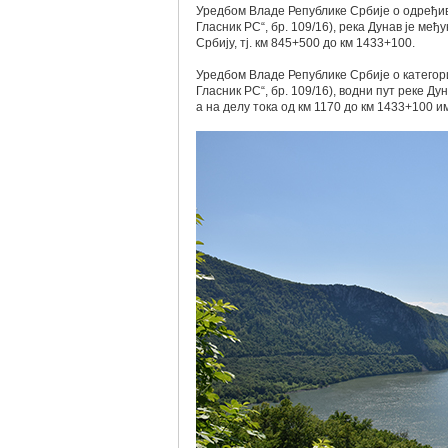
Уредбом Владе Републике Србије о одређи
Гласник РС“, бр. 109/16), река Дунав је ме
Србију, тј. км 845+500 до км 1433+100.
Уредбом Владе Републике Србије о категор
Гласник РС“, бр. 109/16), водни пут реке Дун
а на делу тока од км 1170 до км 1433+100 им