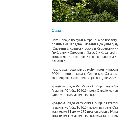
Сава
Река Сава је по дужини трећа, а по проток
планинама западне Словеније до ушћа у Дун
(Словенију, Хрватску, Босну и Херцеговину 
Љубљану у Словенији, Загреб у Хрватској и
знатан део Словеније, Хрватске, Босне и Х
Албаније.
Река Сава представља међународни пловни 
2004. године од стране Словеније, Хрватск
за слив реке Саве почела је са радом 2006.
Уредбом Владе Републике Србије о одређи
Гласник РС“, бр. 109/16), река Сава је међ
Србију, тј. км 0 до км 210+800.
Уредбом Владе Републике Србије о категор
Гласник РС“, бр. 109/16), водни пут реке Сав
тока од км 81 до км 176 има категорију IV, на
тока од км 196 до км 210+800 има категорију