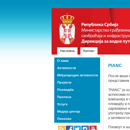
Насловна
Контакт
О нама
PIANC
Активности
Међународне активности
После више о
представник 
Пројекти
Пловидба
”PIANC” је о
аспектима пл
Прописи
компанија и 
пловидбу и 
Услуге
одржавање и 
Медија центар
употребу при
у активности
Линкови
Пловпут и ње