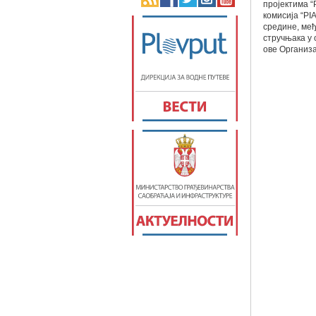
пројектима “
комисија “PI
средине, ме
стручњака у 
ове Организа