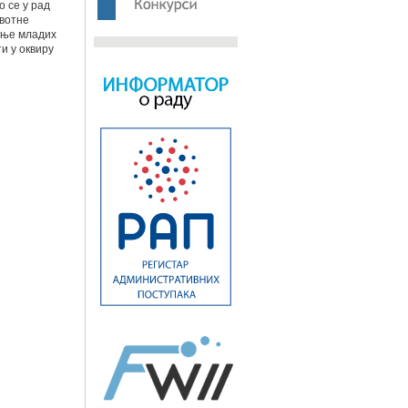
о се у рад
ивотне
ање младих
и у оквиру