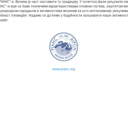
PIANC”-a. Велика је част наставити ту традицију. У почетној фази укључили см
ANC”-a које се баве техничким карактеристикама пловних путева, заштитом ж
ђународном сарадњом и активностима везаним за што интензивније укључив
област пловидбе. Надамо се да ћемо у будућности проширити наше активност
ције.
www.pianc.org