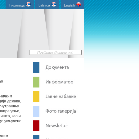
Ћирилица
Latinica
English
ао
хничким
ција држава,
 унутрашњу
унапређење,
ишта, као и
ође укључене
ичким