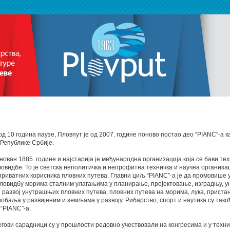
д 10 година паузе, Пловпут је од 2007. године поново постао део “PIANC”-а к
Републике Србије.
снован 1885. године и најстарија је међународна организација која се бави те
овидбе. То је светска неполитичка и непрофитна техничка и научна организа
приватних корисника пловних путева. Главни циљ “PIANC”-a је да промовише
пловидбу морима сталним улагањима у планирање, пројектовање, изградњу, 
развој унутрашњих пловних путева, пловних путева на морима, лука, пристан
обаља у развијеним и земљама у развоју. Рибарство, спорт и наутика су так
 “PIANC”-a.
гови сарадници су у прошлости редовно учествовали на конгресима и у техн