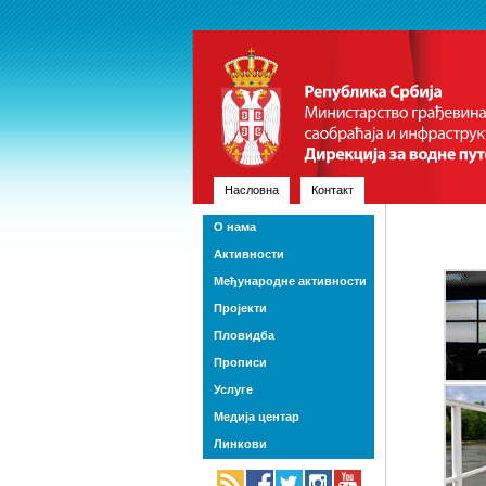
Насловна
Контакт
О нама
Активности
Међународне активности
Пројекти
Пловидба
Прописи
Услуге
Медија центар
Линкови