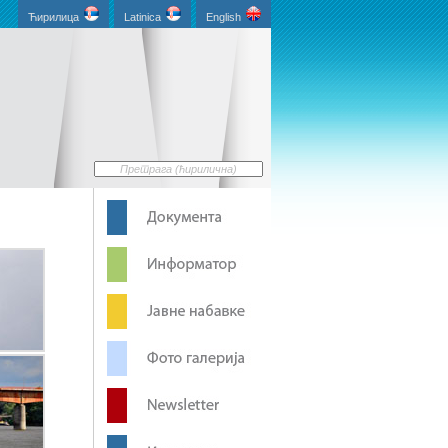
Ћирилица
Latinica
English