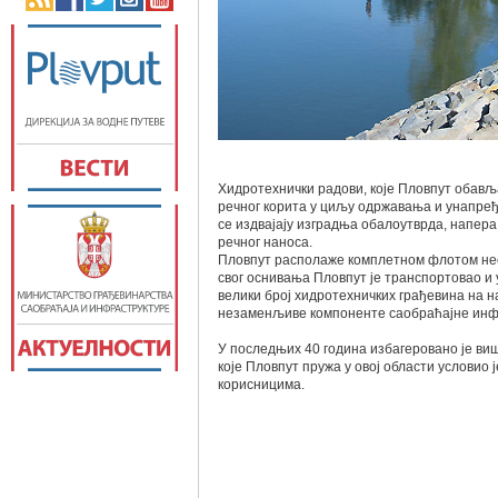
Хидротехнички радови, које Пловпут обављ
речног корита у циљу одржавања и унапре
се издвајају изградња обалоутврда, напера
речног наноса.
Пловпут располаже комплетном флотом нео
свог оснивања Пловпут је транспортовао и 
велики број хидротехничких грађевина на 
незаменљиве компоненте саобраћајне инфр
У последњих 40 година избагеровано је виш
које Пловпут пружа у овој области условио
корисницима.