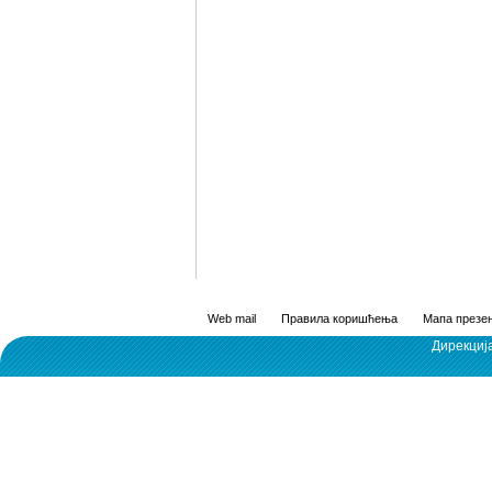
Web mail
Правила коришћења
Мапа презен
Дирекциј