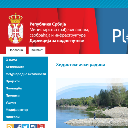
Насловна
Контакт
О нама
Хидротехнички радови
Активности
Међународне активности
Пројекти
Пловидба
Прописи
Услуге
Медија центар
Линкови