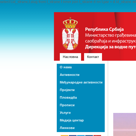
select t.id_strane,t.slug from t_strane t inner join t_strane d on t.par = d.id_strane 
Насловна
Контакт
О нама
Активности
Међународне активности
Пројекти
Пловидба
Прописи
Услуге
Медија центар
Линкови