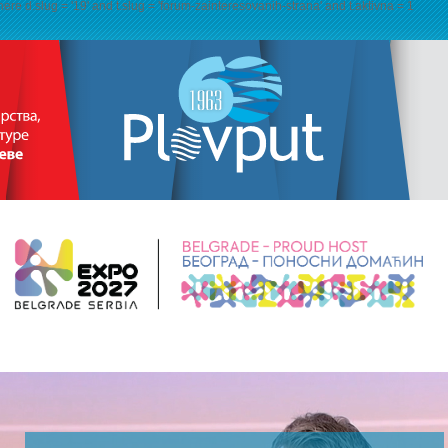
where d.slug = '19' and t.slug = 'forum-zainteresovanih-strana' and t.aktivna = 1