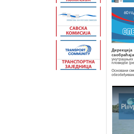
Дирекција 
саобраћај
унутрашњих 
пловидбе (ре
Основани с
обезбеђивањ