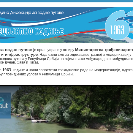
за водне путеве
је орган управе у оквиру
Министарства грађевинарст
а и инфраструктуре
. Надлежни смо за одржавање, развој и модернизацију
водних путева у Републици Србији на којима важе међународни и међудржав
ке Дунав, Сава и Тиса).
мо
1963.
године и наши запослени свакодневно раде на модернизацији, одржа
у пловидбених услова у Републици Србији.