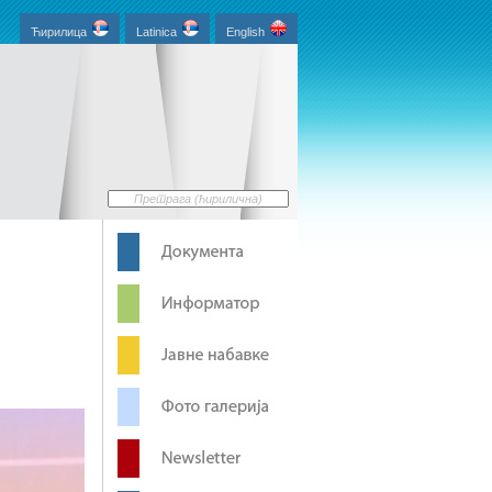
Ћирилица
Latinica
English