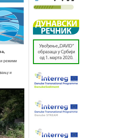
ва,
ни режими
вању и