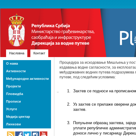
Насловна
Контакт
Процедура за исходовање Мишљења у пост
О нама
издавања водне сагласности, за експлоата
Активности
међудржавних водних путева подразумева п
путеве, под следећим условима:
Међународне активности
Пројекти
Захтев се подноси на прописано
Пловидба
Прописи
Уз захтев се прилаже оверени док
Услуге
захтев.
Медија центар
Попуњени образац захтева, зајед
Линкови
уплати републичке административ
доноси лично у писарницу Дирекци