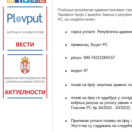
Плаћање републичке административне таксе
Тарифног броја 1 важећег Закона о републ
РС, на следећи начин:
сврха уплате: Републичка админи
прималац: Буџет РС
рачун: 840-742221843-57
модел 97
позив на број: општина правног л
позив на број се одређује у скл
вођења рачуна за уплату јавних 
Гласник РС бр.16/2016...10/2022).
Приликом уплате позива на број,
Упутства су садржана на следећ