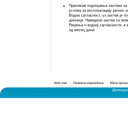
Приликом подношења захтева за
услова за експлоатацију речног н
Водна сагласност, уз захтев је 
деонице. Наведени захтев се мож
Решења о водној сагласности, а к
од месец дана.
Web mail
Правила коришћења
Мапа презен
Дирекциј