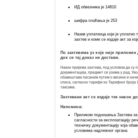
ИД обвезника је 14810
шифра плаћања је 253
Назив уплатиоца који је уплатио 
захтев и коме се издаје акт за кој
По захтевима уз које није приложен 
док се тај доказ не достави.
Након пријема захтева, под условом да су
документација, предмет се узима у рад. Уко
обавештава писаним путем о висини и начи
списа, сагласно тарифи из Тарифног броја
таксама.
Захтевани акт се издаје тек након д
Напомена:
Приликом подношења Захтева за
сагласности за експлоатацију реч
техничку документацију која об
условима надлежног органа.