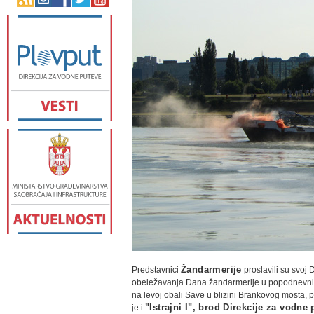
Predstavnici
Žandarmerije
proslavili su svoj 
obeležavanja Dana žandarmerije u popodnevnim
na levoj obali Save u blizini Brankovog mosta, 
je i
"Istrajni I", brod Direkcije za vodne 