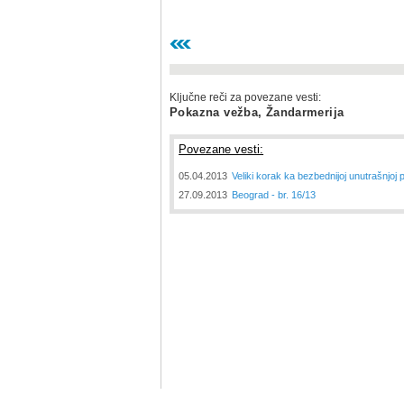
Ključne reči za povezane vesti:
Pokazna vežba, Žandarmerija
Povezane vesti:
05.04.2013
Veliki korak ka bezbednijoj unutrašnjoj p
27.09.2013
Beograd - br. 16/13