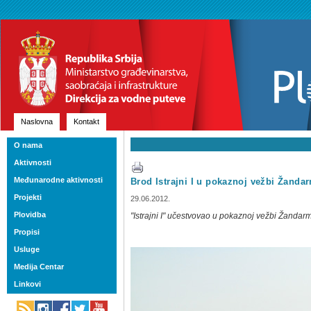
Naslovna
Kontakt
O nama
Aktivnosti
Međunarodne aktivnosti
Brod Istrajni I u pokaznoj vežbi Žanda
Projekti
29.06.2012.
Plovidba
"Istrajni I" učestvovao u pokaznoj vežbi Žandar
Propisi
Usluge
Medija Centar
Linkovi