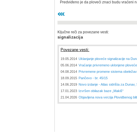
Predviđeno je da ploveći znaci budu vraćeni na
Ključne reči za povezane vesti:
signalizacija
Povezane vesti:
19.05.2014
Uklanjanje ploveće signalizacije na Dun
05.06.2014
Vraćanje privremeno uklonjene ploveće 
04.08.2014
Privremene promene sistema obeležav
18.09.2015
Pančevo - br. 45/15
14.06.2019
Novo izdanje - Atlas sidrišta za Dunav, 
17.01.2023
Izvršen obilazak baze „Makiš“
21.04.2026
Objavlјena nova verzija Plovidbenog bil