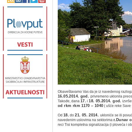
Obaveštavamo Vas da je iz navedenog razloga 
16.05.2014. god.
privremeno uklonila preos
Takođe, dana
17.
i
18. 05.2014. god.
izvrše
od rkm rkm 1170 – 1040
( ušće reke Save
Od
18.
do
21. 05. 2014.
ukloniće se ili povuć
navedenim uslovima na sektorima
r.Dunav o
reci Tisi kompletna signalizacija (i ploveća i oba