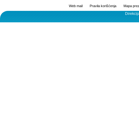
Web mail
Pravila korišćenja
Mapa prez
Direkcij