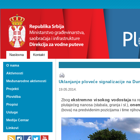
Naslovna
Kontakt
O nama
Aktivnosti
Međunarodne aktivnosti
Uklanjanje ploveće signalizacije na Du
Projekti
19.05.2014.
Plovidba
Zbog
ekstremno visokog vodostaja
na r
Propisi
plutajećeg nanosa (stabala, granja i sl.),
onem
(bova) na predviđenim pozicijama i time njihov
Usluge
Medija Centar
Linkovi