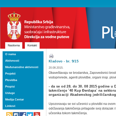
Naslovna
Kontakt
O nama
Aktivnosti
Kladovo - br. 9/15
Međunarodne aktivnosti
20.08.2015.
Obaveštavaju se brodarstva, Zapovedsnici brodo
Projekti
vodoprivrede, agenti plovidbe, organi insp. plov
Plovidba
- da se od 28. do 30. 08 2015 godine u
Propisi
takmičenje `40 Kup Đerdapa` na sektoru
Usluge
organizaciji Akademskog jedriličarskog
Medija Centar
Upozoravaju se svi učesnici u plovidbi na ov
Linkovi
održavanja takmičenja prilagode svoj dolazak i
učesnika tokom takmičenja.