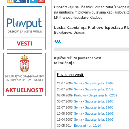
Upozoravaju se učesnici i organizator `Evropa k
na unutrašnjim plovnim putevima kao i uslova i
LK Prahovo-Ispostave Kladovo.
Lučka Kapetanija Prahovo Ispostava K
Bukatarević Dragan
Ključne reči za povezane vesti:
takmičenje
Povezane vesti:
21.07.2009
Senta - Saopštenje br. 12/09
20.07.2009
Senta - Saopštenje br. 11/09
02.06.2009
Prahovo - Saopštenje br. 02/09
30.07.2008
Senta - Saopštenje br. 21/08
21.07.2008
Senta - Saopštenje br. 19/08
10.08.2007
Senta - Saopštenje br. 21/07
19.04.2007
Senta - Saopštenje br. 19/07
30.05.2014
Beograd - br. 12/14