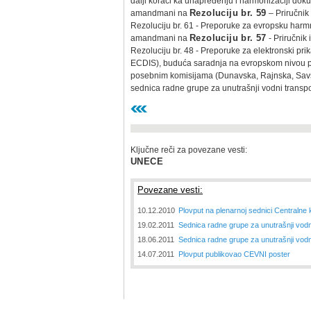
dalji koraci ka unapređenju i harmonizaciji do
amandmani na
Rezoluciju br. 59
– Priručnik
Rezoluciju br. 61 - Preporuke za evropsku harmno
amandmani na
Rezoluciju br. 57
- Priručnik
Rezoluciju br. 48 - Preporuke za elektronski pr
ECDIS), buduća saradnja na evropskom nivou po
posebnim komisijama (Dunavska, Rajnska, Savska
sednica radne grupe za unutrašnji vodni transpo
Ključne reči za povezane vesti:
UNECE
Povezane vesti:
10.12.2010
Plovput na plenarnoj sednici Centralne
19.02.2011
Sednica radne grupe za unutrašnji vod
18.06.2011
Sednica radne grupe za unutrašnji vod
14.07.2011
Plovput publikovao CEVNI poster