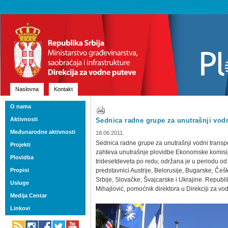
Naslovna
Kontakt
O nama
Aktivnosti
Sednica radne grupe za unutrašnji vod
Međunarodne aktivnosti
18.06.2011.
Sednica radne grupe za unutrašnji vodni transp
Projekti
zahteva unutrašnje plovidbe Ekonomske komisij
Plovidba
tridesetdeveta po redu, održana je u periodu od 
Propisi
predstavnici Austrije, Belorusije, Bugarske, Če
Srbije, Slovačke, Švajcarske i Ukrajine. Republi
Usluge
Mihajlović, pomoćnik direktora u Direkciji za vo
Medija Centar
Linkovi