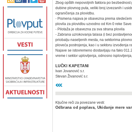
Zbog opštih nepovoljnih faktora po bezbednost
dubine plovnog puta, veliki broj izvezanih i usid
ograničenja za plovidbu.
- Pismena najava je obavezna prema sledećem :
plovila za plovidbu uzvodno od Km 0 reke Save
- Pilotaža je obavezna za sva strana plovila
- Zabrana uzrokovanja talasa (i bez postavljen
priobalju naseljenih mesta, na sektorima plovnog
ploveća postrojenja, kao i u sektoru izvođenja 
Najave se istovremeno dostavljaju na faks 011.2
vreme i sektor uplovljenja, odnosno isplovljenja,
LUČKI KAPETANI
Ivan Jovanović s.r.
Stevan Živanović s.r.
Ključne reči za povezane vesti:
Odbrana od poplava, Ukidanje mere va