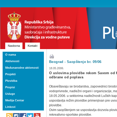
Naslovna
Kontakt
O nama
Aktivnosti
Beograd - Saopštenje br. 09/06
Međunarodne aktivnosti
18.05.2006.
O uslovima plovidbe rekom Savom od 
Projekti
odbrane od poplava
Plovidba
Obaveštavaju se brodarstva, zapovednici brodov
Propisi
vodoprivrede, nadležni organi i organizacije, mari
Usluge
18.05.2006. u sektorima nadležnosti Lučkih kap
Medija Centar
uspostavlja režim plovidbe primenjivan pre uv
plovidbe.
Linkovi
Ovim saopštenjem se uspostavlja dozvola plovi
rekreativno-sportske plovidbe.