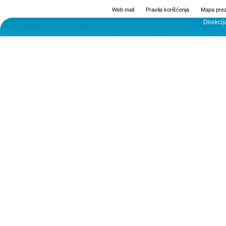
Web mail
Pravila korišćenja
Mapa prez
Direkcij