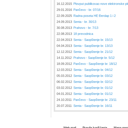
16.12.2015
Plovput publikovao nove elektronske pl
29.01.2016
Pančevo - br. 07/16
22.09.2025
Radna poseta HE Đerdap 1 i 2
24.09.2013
Senta - br. 30/13
30.08.2013
Prahovo - br. 7/13
22.08.2013
18 prevodnica
22.04.2013
Senta - Saopštenje br. 15/13
04.04.2013
Senta - Saopštenje br. 13/13
12.12.2012
Senta - Saopštenje br. 21/12
14.11.2012
Prahovo - Saopštenje br. 5/12
18.09.2012
Pančevo - Saopštenje br. 18/12
12.03.2012
Senta - Saopštenje br. 04/12
05.03.2012
Senta - Saopštenje br. 03/12
06.02.2012
Senta - Saopštenje br. 02/12
03.02.2012
Senta - Saopštenje br. 01/12
04.01.2012
Senta - Saopštenje br. 01/12
24.10.2011
Pančevo - Saopštenje br. 23/11
20.07.2011
Senta - Saopštenje br. 16/11
Web mail
Pravila korišćenja
Mapa prez