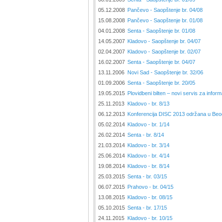
05.12.2008
Pančevo - Saopštenje br. 04/08
15.08.2008
Pančevo - Saopštenje br. 01/08
04.01.2008
Senta - Saopštenje br. 01/08
14.05.2007
Kladovo - Saopštenje br. 04/07
02.04.2007
Kladovo - Saopštenje br. 02/07
16.02.2007
Senta - Saopštenje br. 04/07
13.11.2006
Novi Sad - Saopštenje br. 32/06
01.09.2006
Senta - Saopštenje br. 20/05
19.05.2015
Plovidbeni bilten – novi servis za infor
25.11.2013
Kladovo - br. 8/13
06.12.2013
Konferencija DISC 2013 održana u Be
05.02.2014
Kladovo - br. 1/14
26.02.2014
Senta - br. 8/14
21.03.2014
Kladovo - br. 3/14
25.06.2014
Kladovo - br. 4/14
19.08.2014
Kladovo - br. 8/14
25.03.2015
Senta - br. 03/15
06.07.2015
Prahovo - br. 04/15
13.08.2015
Kladovo - br. 08/15
05.10.2015
Senta - br. 17/15
24.11.2015
Kladovo - br. 10/15