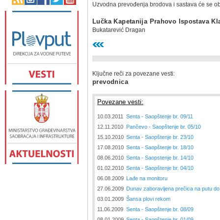
Uzvodna prevođenja brodova i sastava će se oba
Lučka Kapetanija Prahovo Ispostava K
Bukatarević Dragan
Ključne reči za povezane vesti:
prevodnica
Povezane vesti:
10.03.2011
Senta - Saopštenje br. 09/11
12.11.2010
Pančevo - Saopštenje br. 05/10
15.10.2010
Senta - Saopštenje br. 23/10
17.08.2010
Senta - Saopštenje br. 18/10
08.06.2010
Senta - Saopstenje br. 14/10
01.02.2010
Senta - Saopštenje br. 04/10
06.08.2009
Lađe na monitoru
27.06.2009
Dunav zaboravljena prečica na putu do
03.01.2009
Šansa plovi rekom
11.06.2009
Senta - Saopštenje br. 08/09
08.01.2009
Senta - Saopštenje br. 01/09