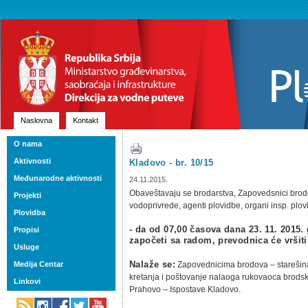
Naslovna
Kontakt
O nama
Aktivnosti
Kladovo - br. 10/15
Međunarodne aktivnosti
24.11.2015.
Obaveštavaju se brodarstva, Zapovedsnici brodo
Projekti
vodoprivrede, agenti plovidbe, organi insp. plov
Plovidba
- da od 07,00 časova dana 23. 11. 201
Propisi
započeti sa radom, prevodnica će vršit
Usluge
Medija Centar
Nalaže se:
Zapovednicima brodova – starešinam
kretanja i poštovanje nalaoga rukovaoca brods
Linkovi
Prahovo – Ispostave Kladovo.