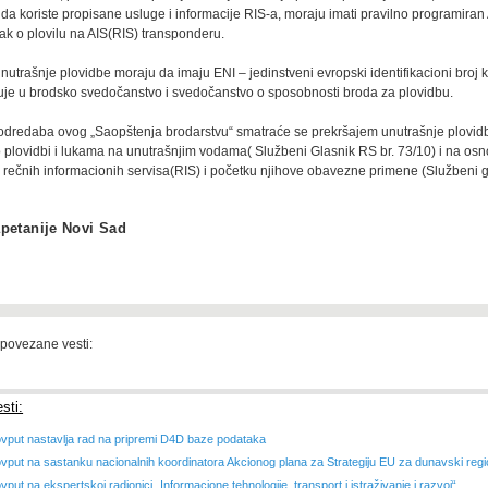
a koriste propisane usluge i informacije RIS-a, moraju imati pravilno programiran
k o plovilu na AIS(RIS) transponderu.
unutrašnje plovidbe moraju da imaju ENI – jedinstveni evropski identifikacioni broj k
je u brodsko svedočanstvo i svedočanstvo o sposobnosti broda za plovidbu.
 odredaba ovog „Saopštenja brodarstvu“ smatraće se prekršajem unutrašnje plovidb
 plovidbi i lukama na unutrašnjim vodama( Službeni Glasnik RS br. 73/10) i na os
 rečnih informacionih servisa(RIS) i početku njihove obavezne primene (Službeni g
petanije Novi Sad
 povezane vesti:
sti:
ovput nastavlja rad na pripremi D4D baze podataka
ovput na sastanku nacionalnih koordinatora Akcionog plana za Strategiju EU za dunavski reg
vput na ekspertskoj radionici „Informacione tehnologije, transport i istraživanje i razvoj“