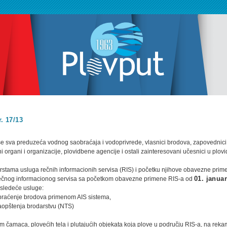
r. 17/13
e sva preduzeća vodnog saobraćaja i vodoprivrede, vlasnici brodova, zapovednici 
ni organi i organizacije, plovidbene agencije i ostali zainteresovani učesnici u plovi
rstama usluga rečnih informacionih servisa (RIS) i početku njihove obavezne prim
ečnog informacionog servisa sa početkom obavezne primene RIS-a od
01. janua
a sledeće usluge:
i praćenje brodova primenom AIS sistema,
saopštenja brodarstvu (NTS)
im čamaca, plovećih tela i plutajućih objekata koja plove u području RIS-a, na rek