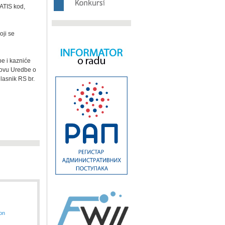
 ATIS kod,
oji se
e i kazniće
novu Uredbe o
lasnik RS br.
ion