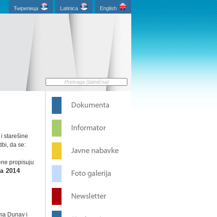
Ћирилица
Latinica
English
i starešine
dbi, da se:
ene propisuju
ra 2014
ama Dunav i