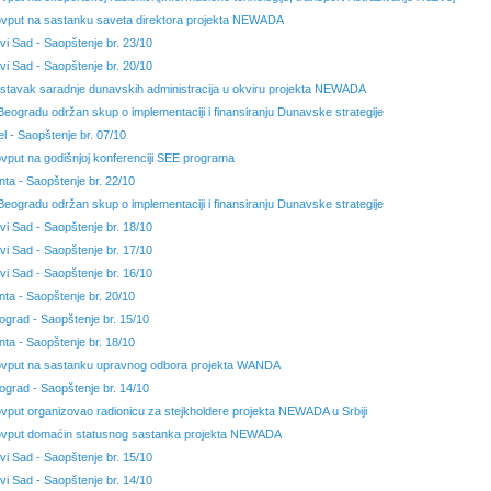
ovput na sastanku saveta direktora projekta NEWADA
vi Sad - Saopštenje br. 23/10
vi Sad - Saopštenje br. 20/10
stavak saradnje dunavskih administracija u okviru projekta NEWADA
Beogradu održan skup o implementaciji i finansiranju Dunavske strategije
el - Saopštenje br. 07/10
ovput na godišnjoj konferenciji SEE programa
nta - Saopštenje br. 22/10
Beogradu održan skup o implementaciji i finansiranju Dunavske strategije
vi Sad - Saopštenje br. 18/10
vi Sad - Saopštenje br. 17/10
vi Sad - Saopštenje br. 16/10
nta - Saopštenje br. 20/10
ograd - Saopštenje br. 15/10
nta - Saopštenje br. 18/10
ovput na sastanku upravnog odbora projekta WANDA
ograd - Saopštenje br. 14/10
ovput organizovao radionicu za stejkholdere projekta NEWADA u Srbiji
ovput domaćin statusnog sastanka projekta NEWADA
vi Sad - Saopštenje br. 15/10
vi Sad - Saopštenje br. 14/10