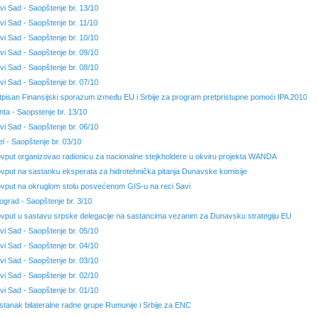
vi Sad - Saopštenje br. 13/10
vi Sad - Saopštenje br. 11/10
vi Sad - Saopštenje br. 10/10
vi Sad - Saopštenje br. 09/10
vi Sad - Saopštenje br. 08/10
vi Sad - Saopštenje br. 07/10
tpisan Finansijski sporazum između EU i Srbije za program pretpristupne pomoći IPA 2010
nta - Saopstenje br. 13/10
vi Sad - Saopštenje br. 06/10
el - Saopštenje br. 03/10
ovput organizovao radionicu za nacionalne stejkholdere u okviru projekta WANDA
ovput na sastanku eksperata za hidrotehnička pitanja Dunavske komisije
ovput na okruglom stolu posvećenom GIS-u na reci Savi
ograd - Saopštenje br. 3/10
ovput u sastavu srpske delegacije na sastancima vezanim za Dunavsku strategiju EU
vi Sad - Saopštenje br. 05/10
vi Sad - Saopštenje br. 04/10
vi Sad - Saopštenje br. 03/10
vi Sad - Saopštenje br. 02/10
vi Sad - Saopštenje br. 01/10
stanak bilateralne radne grupe Rumunije i Srbije za ENC