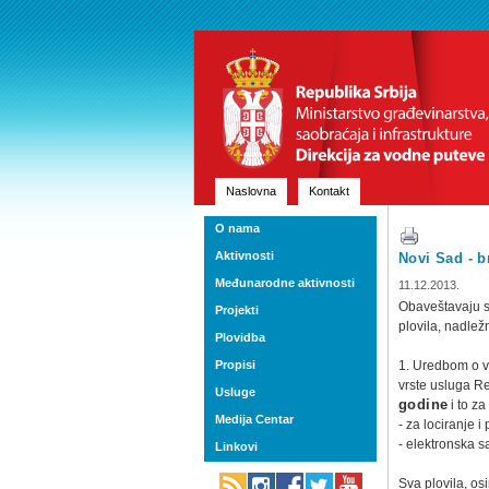
Naslovna
Kontakt
O nama
Aktivnosti
Novi Sad - b
Međunarodne aktivnosti
11.12.2013.
Obaveštavaju s
Projekti
plovila, nadlež
Plovidba
Propisi
1. Uredbom o v
vrste usluga R
Usluge
godine
i to z
Medija Centar
- za lociranje 
- elektronska 
Linkovi
Sva plovila, os