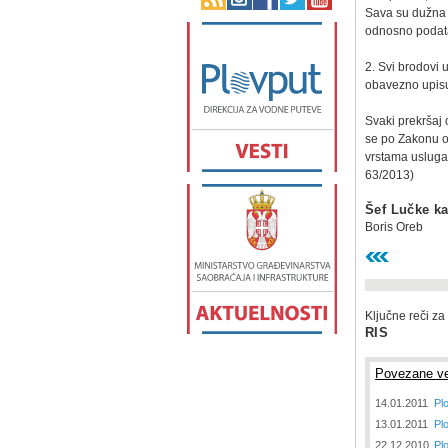
Sava su dužna d
odnosno podata
2. Svi brodovi 
obavezno upisu
Svaki prekršaj
se po Zakonu o
vrstama usluga
63/2013)
Šef Lučke ka
Boris Oreb
Ključne reči za
RIS
Povezane ve
14.01.2011
Pl
13.01.2011
Pl
22.12.2010
Plo