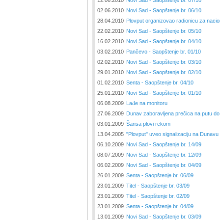
12.06.2010
Novi Sad - Saopštenje br. 07/10
02.06.2010
Novi Sad - Saopštenje br. 06/10
28.04.2010
Plovput organizovao radionicu za naci
22.02.2010
Novi Sad - Saopštenje br. 05/10
16.02.2010
Novi Sad - Saopštenje br. 04/10
03.02.2010
Pančevo - Saopštenje br. 01/10
02.02.2010
Novi Sad - Saopštenje br. 03/10
29.01.2010
Novi Sad - Saopštenje br. 02/10
01.02.2010
Senta - Saopštenje br. 04/10
25.01.2010
Novi Sad - Saopštenje br. 01/10
06.08.2009
Lađe na monitoru
27.06.2009
Dunav zaboravljena prečica na putu do
03.01.2009
Šansa plovi rekom
13.04.2005
"Plovput" uveo signalizaciju na Dunavu
06.10.2009
Novi Sad - Saopštenje br. 14/09
08.07.2009
Novi Sad - Saopštenje br. 12/09
06.02.2009
Novi Sad - Saopštenje br. 04/09
26.01.2009
Senta - Saopštenje br. 06/09
23.01.2009
Titel - Saopštenje br. 03/09
23.01.2009
Titel - Saopštenje br. 02/09
23.01.2009
Senta - Saopštenje br. 04/09
13.01.2009
Novi Sad - Saopštenje br. 03/09