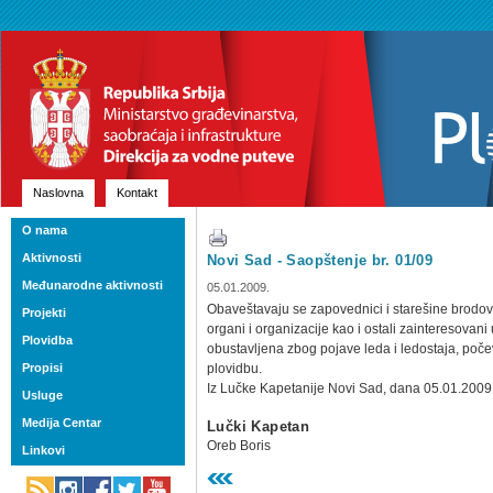
Naslovna
Kontakt
O nama
Aktivnosti
Novi Sad - Saopštenje br. 01/09
Međunarodne aktivnosti
05.01.2009.
Obaveštavaju se zapovednici i starešine brodov
Projekti
organi i organizacije kao i ostali zainteresovan
Plovidba
obustavljena zbog pojave leda i ledostaja, poče
Propisi
plovidbu.
Iz Lučke Kapetanije Novi Sad, dana 05.01.2009.
Usluge
Medija Centar
Lučki Kapetan
Oreb Boris
Linkovi