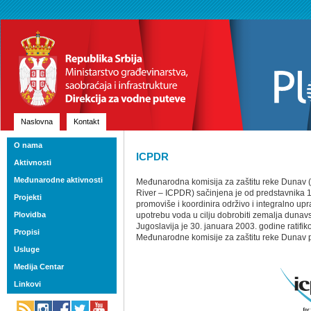
Naslovna
Kontakt
O nama
ICPDR
Aktivnosti
Međunarodne aktivnosti
Međunarodna komisija za zaštitu reke Dunav (
River – ICPDR) sačinjena je od predstavnika 
Projekti
promoviše i koordinira održivo i integralno upr
Plovidba
upotrebu voda u cilju dobrobiti zemalja dunav
Jugoslavija je 30. januara 2003. godine ratifi
Propisi
Međunarodne komisije za zaštitu reke Dunav p
Usluge
Medija Centar
Linkovi