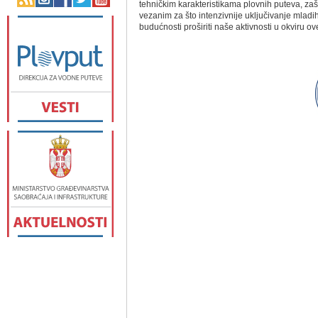
tehničkim karakteristikama plovnih puteva, z
vezanim za što intenzivnije uključivanje mlad
budućnosti proširiti naše aktivnosti u okviru o