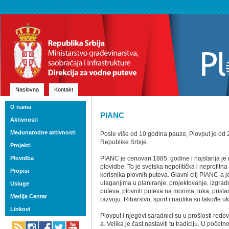
Naslovna
Kontakt
O nama
PIANC
Aktivnosti
Međunarodne aktivnosti
Posle više od 10 godina pauze, Plovput je o
Republike Srbije.
Projekti
Plovidba
PIANC je osnovan 1885. godine i najstarija j
plovidbe. To je svetska nepolitička i neprofitn
Propisi
korisnika plovnih puteva. Glavni cilj PIANC-a 
ulaganjima u planiranje, projektovanje, izgrad
Usluge
puteva, plovnih puteva na morima, luka, pristan
Medija Centar
razvoju. Ribarstvo, sport i nautika su takođe u
Linkovi
Plovput i njegovi saradnici su u prošlosti red
a. Velika je čast nastaviti tu tradiciju. U poče