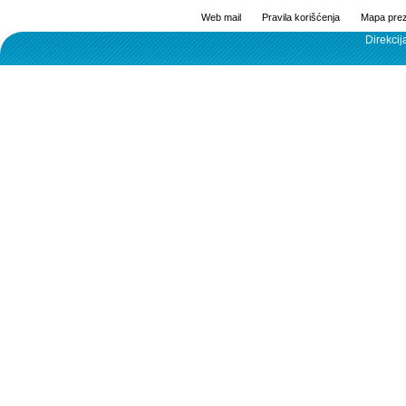
Web mail
Pravila korišćenja
Mapa prez
Direkcij