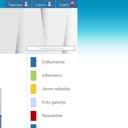
Ћирилица
Latinica
English