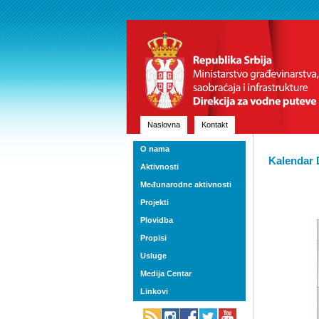
Naslovna
Kontakt
O nama
Kalendar 
Aktivnosti
Međunarodne aktivnosti
Projekti
Plovidba
Propisi
Usluge
Medija Centar
Linkovi