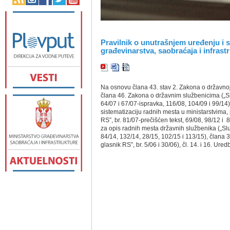
Pravilnik o unutrašnjem uređenju i s
građevinarstva, saobraćaja i infrast
Na osnovu člana 43. stav 2. Zakona o državnoj 
člana 46. Zakona o državnim službenicima („Sl
64/07 i 67/07-ispravka, 116/08, 104/09 i 99/14
sistematizaciju radnih mesta u ministarstvima
RS”, br. 81/07-prečišćen tekst, 69/08, 98/12 i 
za opis radnih mesta državnih službenika („Slu
84/14, 132/14, 28/15, 102/15 i 113/15), člana
glasnik RS”, br. 5/06 i 30/06), čl. 14. i 16. Ur