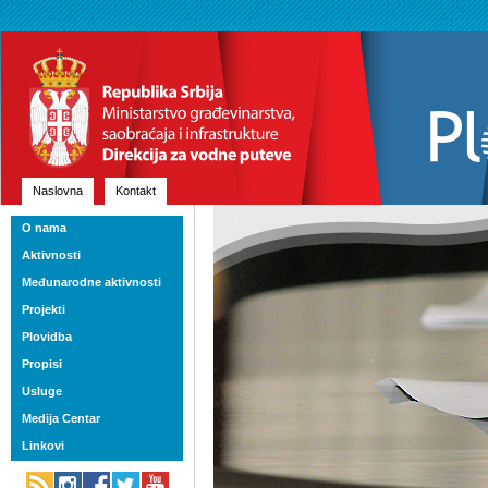
Naslovna
Kontakt
O nama
Aktivnosti
Međunarodne aktivnosti
Projekti
Plovidba
Propisi
Usluge
Medija Centar
Linkovi