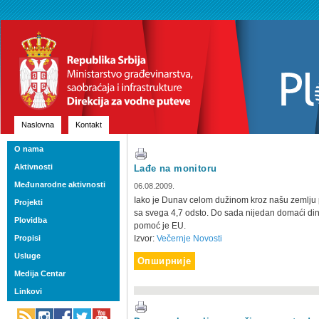
Naslovna
Kontakt
O nama
Aktivnosti
Lađe na monitoru
Međunarodne aktivnosti
06.08.2009.
Iako je Dunav celom dužinom kroz našu zemlju p
Projekti
sa svega 4,7 odsto. Do sada nijedan domaći dina
Plovidba
pomoć je EU.
Propisi
Izvor:
Večernje Novosti
Usluge
Опширније
Medija Centar
Linkovi