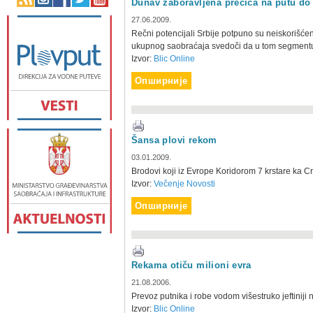
Dunav zaboravljena prečica na putu do
27.06.2009.
Rečni potencijali Srbije potpuno su neiskorišćen
ukupnog saobraćaja svedoči da u tom segmentu
Izvor:
Blic Online
Опширније
Šansa plovi rekom
03.01.2009.
Brodovi koji iz Evrope Koridorom 7 krstare ka C
Izvor:
Večenje Novosti
Опширније
Rekama otiču milioni evra
21.08.2006.
Prevoz putnika i robe vodom višestruko jeftiniji
Izvor:
Blic Online