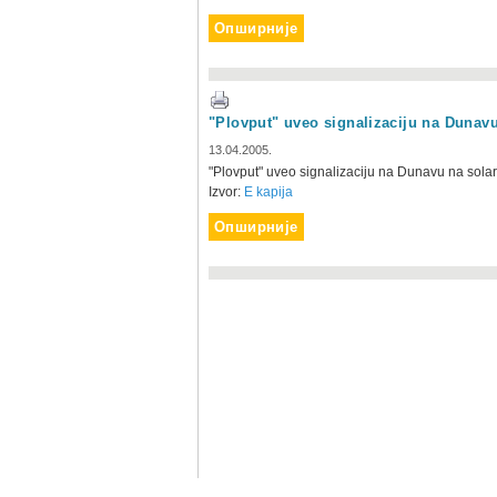
Опширније
"Plovput" uveo signalizaciju na Dunav
13.04.2005.
"Plovput" uveo signalizaciju na Dunavu na sola
Izvor:
E kapija
Опширније