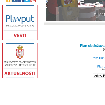
Plan obeležavan
(
Reka Duna
Plan 
(Po