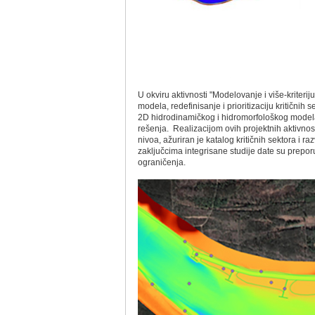
U okviru aktivnosti "Modelovanje i više-kriter
modela, redefinisanje i prioritizaciju kritičnih 
2D hidrodinamičkog i hidromorfološkog modela i
rešenja. Realizacijom ovih projektnih aktivnos
nivoa, ažuriran je katalog kritičnih sektora i r
zaklјučcima integrisane studije date su prepor
ograničenja.