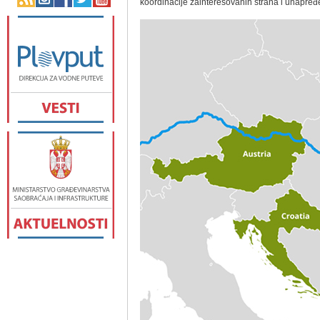
koordinacije zainteresovanih strana i unapređe