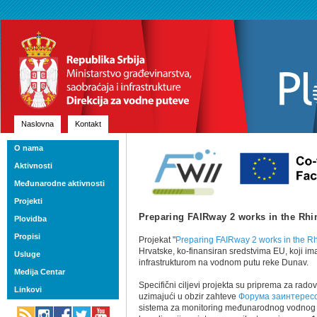
Naslovna
Kontakt
O nama
Aktivnosti
Međunarodne aktivnosti
Projekti
Preparing FAIRway 2 works in the Rhi
Plovidba
Propisi
Projekat "
Preparing FAIRway 2 works in the R
Hrvatske, ko-finansiran sredstvima EU, koji ima 
Usluge
infrastrukturom na vodnom putu reke Dunav.
Medija Centar
Specifični cilјevi projekta su priprema za ra
Linkovi
uzimajući u obzir zahteve
Форума заинтерес
sistema za monitoring međunarodnog vodnog