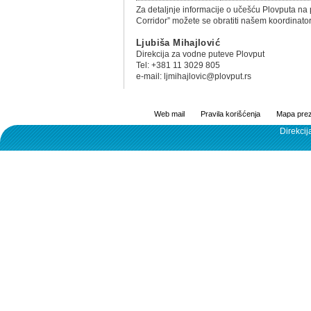
Za detaljnje informacije o učešću Plovputa n
Corridor” možete se obratiti našem koordinato
Ljubiša Mihajlović
Direkcija za vodne puteve Plovput
Tel: +381 11 3029 805
e-mail: ljmihajlovic@plovput.rs
Web mail
Pravila korišćenja
Mapa prez
Direkcij