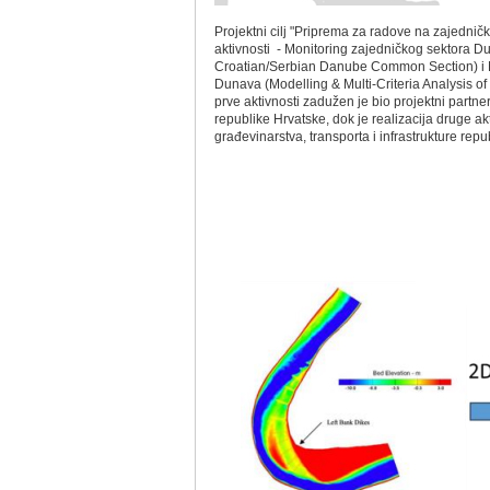
Projektni cilј "Priprema za radove na zajedni
aktivnosti - Monitoring zajedničkog sektora Du
Croatian/Serbian Danube Common Section) i Mo
Dunava (Modelling & Multi-Criteria Analysis o
prve aktivnosti zadužen je bio projektni partner
republike Hrvatske, dok je realizacija druge akt
građevinarstva, transporta i infrastrukture repu