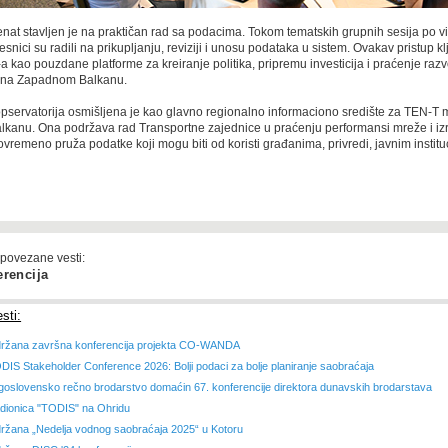
at stavlјen je na praktičan rad sa podacima. Tokom tematskih grupnih sesija po 
esnici su radili na prikuplјanju, reviziji i unosu podataka u sistem. Ovakav pristup k
a kao pouzdane platforme za kreiranje politika, pripremu investicija i praćenje raz
 na Zapadnom Balkanu.
pservatorija osmišlјena je kao glavno regionalno informaciono središte za TEN-T 
anu. Ona podržava rad Transportne zajednice u praćenju performansi mreže i izr
ovremeno pruža podatke koji mogu biti od koristi građanima, privredi, javnim institu
 povezane vesti:
rencija
sti:
ržana završna konferencija projekta CO-WANDA
DIS Stakeholder Conference 2026: Bolјi podaci za bolјe planiranje saobraćaja
goslovensko rečno brodarstvo domaćin 67. konferencije direktora dunavskih brodarstava
dionica "TODIS" na Ohridu
ržana „Nedelјa vodnog saobraćaja 2025“ u Kotoru