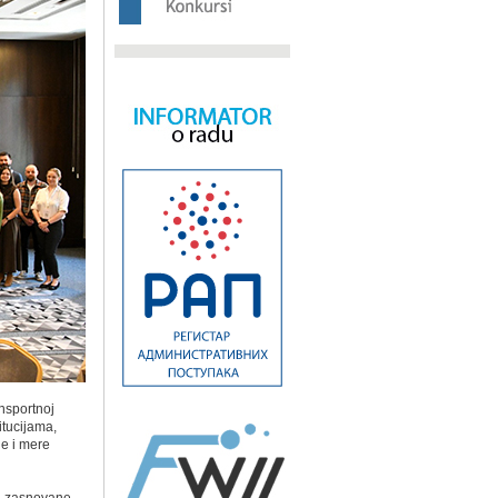
ansportnoj
tucijama,
je i mere