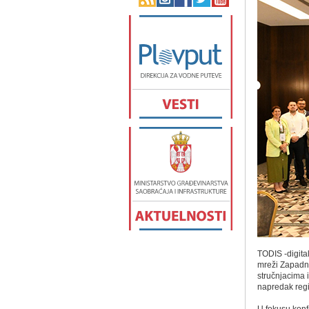
TODIS -digital
mreži Zapadno
stručnjacima 
napredak regi