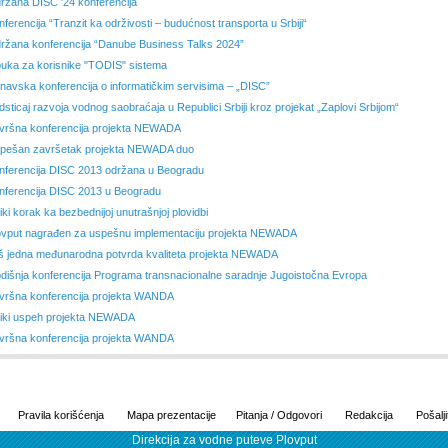
ržana DISC '24 konferencija
nferencija “Tranzit ka održivosti – budućnost transporta u Srbiji“
ržana konferencija “Danube Business Talks 2024”
uka za korisnike "TODIS" sistema
navska konferencija o informatičkim servisima – „DISC”
dsticaj razvoja vodnog saobraćaja u Republici Srbiji kroz projekat „Zaplovi Srbijom“
vršna konferencija projekta NEWADA
pešan završetak projekta NEWADA duo
nferencija DISC 2013 održana u Beogradu
nferencija DISC 2013 u Beogradu
iki korak ka bezbednijoj unutrašnjoj plovidbi
ovput nagrađen za uspešnu implementaciju projekta NEWADA
š jedna međunarodna potvrda kvaliteta projekta NEWADA
dišnja konferencija Programa transnacionalne saradnje Jugoistočna Evropa
vršna konferencija projekta WANDA
liki uspeh projekta NEWADA
vršna konferencija projekta WANDA
Pravila korišćenja
Mapa prezentacije
Pitanja / Odgovori
Redakcija
Pošalji
Direkcija za vodne puteve Plovput