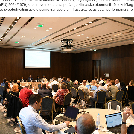
erencije bile su nove funkcionalnosti TODIS-a, uklјučujući klјučne indikatore učin
 (EU) 2024/1679, kao i nove module za praćenje klimatske otpornosti i železničkog t
e sveobuhvatniji uvid u stanje transportne infrastrukture, usluga i performansi šir