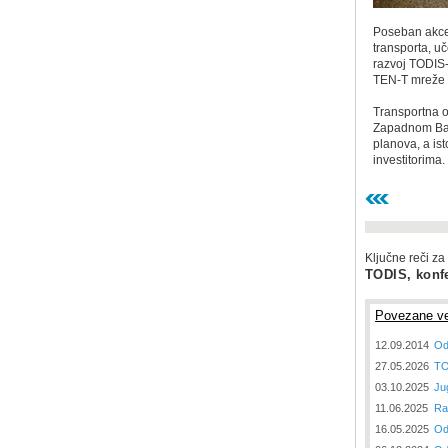
Poseban akcen
transporta, uč
razvoj TODIS-
TEN-T mreže
Transportna o
Zapadnom Balk
planova, a ist
investitorima.
Ključne reči za
TODIS, konfe
Povezane ve
12.09.2014
Od
27.05.2026
TO
03.10.2025
Ju
11.06.2025
Ra
16.05.2025
Od