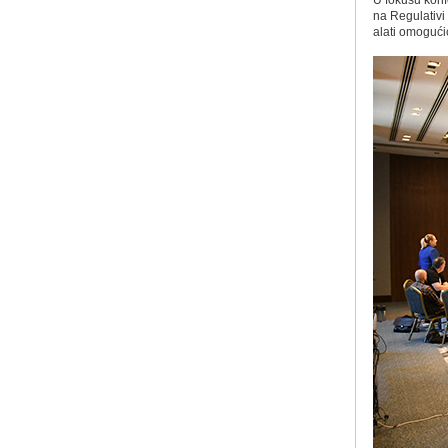
U fokusu konf
na Regulativi
alati omogućić