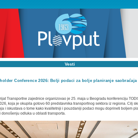
Vesti
older Conference 2026: Bolјi podaci za bolјe planiranje saobraćaja
arijat Transportne zajednice organizovao je 25. maja u Beogradu konferenciju TOD
26, koja je okupila gotovo 60 predstavnika transportnog sektora iz regiona. Cilј sk
a i iskustava o tome kako kvalitetniji i pouzdaniji podaci mogu doprineti bolјem pla
i donošenju odluka u oblasti transporta.