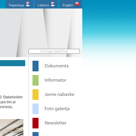
Ћирилица
Latinica
English
IS Stakeholder
upa bio je
niranju,