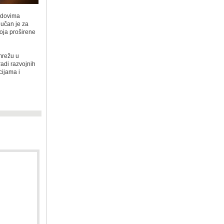
vidovima
lјučan je za
voja proširene
mrežu u
adi razvojnih
cijama i