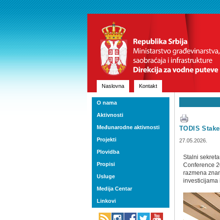
Naslovna
Kontakt
O nama
Aktivnosti
Međunarodne aktivnosti
TODIS Stakeh
Projekti
27.05.2026.
Plovidba
Stalni sekret
Propisi
Conference 20
razmena znanj
Usluge
investicijama 
Medija Centar
Linkovi