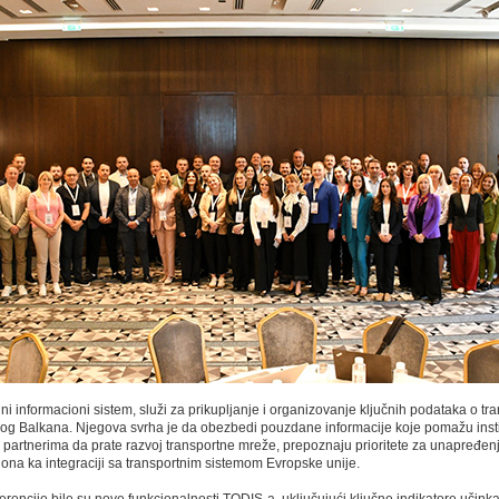
ni informacioni sistem, služi za prikuplјanje i organizovanje klјučnih podataka o tr
g Balkana. Nјegova svrha je da obezbedi pouzdane informacije koje pomažu insti
i partnerima da prate razvoj transportne mreže, prepoznaju prioritete za unapređen
ona ka integraciji sa transportnim sistemom Evropske unije.