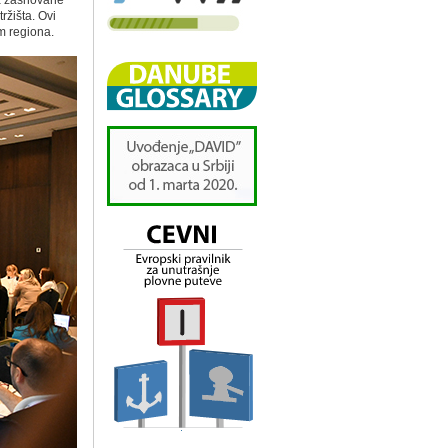
ka zasnovane
ržišta. Ovi
om regiona.